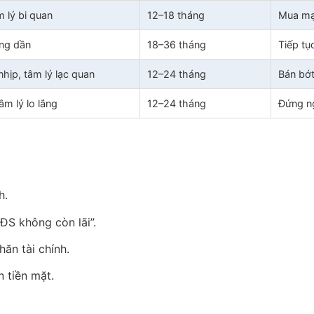
m lý bi quan
12–18 tháng
Mua mạ
ăng dần
18–36 tháng
Tiếp t
nhịp, tâm lý lạc quan
12–24 tháng
Bán bớt
m lý lo lắng
12–24 tháng
Đứng ng
h.
BĐS không còn lãi”.
ăn tài chính.
n tiền mặt.