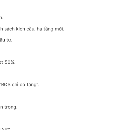
n.
ính sách kích cầu, hạ tầng mới.
ầu tư.
ợt 50%.
“BĐS chỉ có tăng”.
n trọng.
 vực.