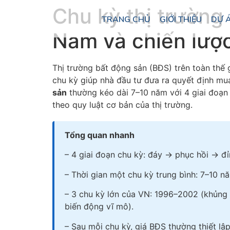
Chu kỳ thị trường 
TRANG CHỦ
GIỚI THIỆU
DỰ 
Nam và chiến lượ
Thị trường bất động sản (BĐS) trên toàn thế 
chu kỳ giúp nhà đầu tư đưa ra quyết định mu
sản
thường kéo dài 7–10 năm với 4 giai đoạn 
theo quy luật cơ bản của thị trường.
Tổng quan nhanh
– 4 giai đoạn chu kỳ: đáy → phục hồi → đỉ
– Thời gian một chu kỳ trung bình: 7–10 
– 3 chu kỳ lớn của VN: 1996–2002 (khủng 
biến động vĩ mô).
– Sau mỗi chu kỳ, giá BĐS thường thiết l