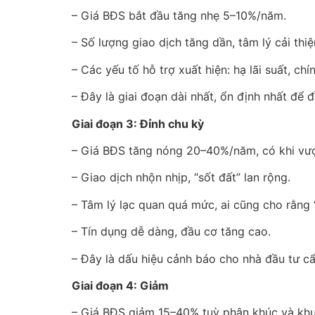
– Giá BĐS bắt đầu tăng nhẹ 5–10%/năm.
– Số lượng giao dịch tăng dần, tâm lý cải thiệ
– Các yếu tố hỗ trợ xuất hiện: hạ lãi suất, ch
– Đây là giai đoạn dài nhất, ổn định nhất để đ
Giai đoạn 3: Đỉnh chu kỳ
– Giá BĐS tăng nóng 20–40%/năm, có khi vư
– Giao dịch nhộn nhịp, “sốt đất” lan rộng.
– Tâm lý lạc quan quá mức, ai cũng cho rằng 
– Tín dụng dễ dàng, đầu cơ tăng cao.
– Đây là dấu hiệu cảnh báo cho nhà đầu tư cẩ
Giai đoạn 4: Giảm
– Giá BĐS giảm 15–40% tuỳ phân khúc và khu