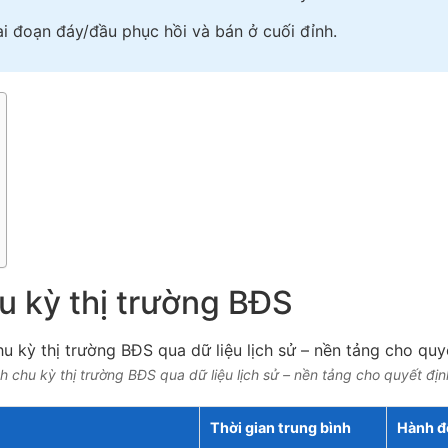
i đoạn đáy/đầu phục hồi và bán ở cuối đỉnh.
hu kỳ thị trường BĐS
h chu kỳ thị trường BĐS qua dữ liệu lịch sử – nền tảng cho quyết đị
Thời gian trung bình
Hành đ