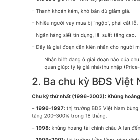
– Thanh khoản kém, khó bán dù giảm giá.
– Nhiều người vay mua bị “ngộp”, phải cắt lỗ.
– Ngân hàng siết tín dụng, lãi suất tăng cao.
– Đây là giai đoạn cần kiên nhẫn cho người m
Nhận biết đang ở giai đoạn nào của chu k
quan giúp: tỷ lệ giá nhà/thu nhập (Price-t
2. Ba chu kỳ BĐS Việt
Chu kỳ thứ nhất (1996–2002): Khủng hoảng 
–
1996–1997
: thị trường BĐS Việt Nam bùng
tăng 200–300% trong 18 tháng.
–
1998
: khủng hoảng tài chính châu Á lan đ
–
1999–2001
: thị trường trầm lắng, giao dịc