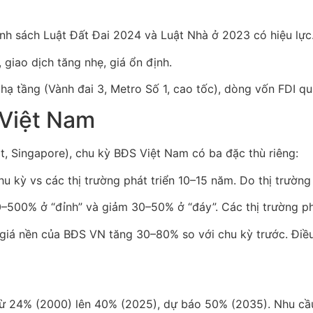
hính sách Luật Đất Đai 2024 và Luật Nhà ở 2023 có hiệu lực.
 giao dịch tăng nhẹ, giá ổn định.
ạ tầng (Vành đai 3, Metro Số 1, cao tốc), dòng vốn FDI qua
 Việt Nam
ật, Singapore), chu kỳ BĐS Việt Nam có ba đặc thù riêng:
u kỳ vs các thị trường phát triển 10–15 năm. Do thị trường
0–500% ở “đỉnh” và giảm 30–50% ở “đáy”. Các thị trường p
 giá nền của BĐS VN tăng 30–80% so với chu kỳ trước. Điều
 từ 24% (2000) lên 40% (2025), dự báo 50% (2035). Nhu cầu