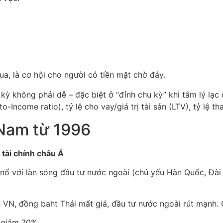
ua, là cơ hội cho người có tiền mặt chờ đáy.
ỳ không phải dễ – đặc biệt ở “đỉnh chu kỳ” khi tâm lý lạc q
o-Income ratio), tỷ lệ cho vay/giá trị tài sản (LTV), tỷ lệ t
 Nam từ 1996
tài chính châu Á
 nổ với làn sóng đầu tư nước ngoài (chủ yếu Hàn Quốc, Đài
ến VN, đồng baht Thái mất giá, đầu tư nước ngoài rút mạnh
h giảm 70%.