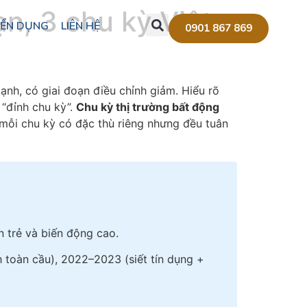
ạn, 3 chu kỳ Việt
ỂN DỤNG
LIÊN HỆ
0901 867 869
ạnh, có giai đoạn điều chỉnh giảm. Hiểu rõ
 “đỉnh chu kỳ”.
Chu kỳ thị trường bất động
 mỗi chu kỳ có đặc thù riêng nhưng đều tuân
n trẻ và biến động cao.
 toàn cầu), 2022–2023 (siết tín dụng +