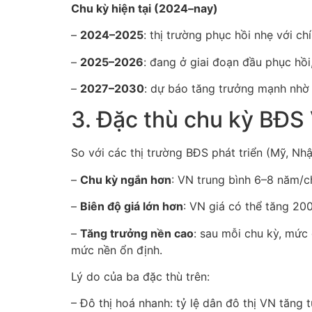
Chu kỳ hiện tại (2024–nay)
–
2024–2025
: thị trường phục hồi nhẹ với c
–
2025–2026
: đang ở giai đoạn đầu phục hồi,
–
2027–2030
: dự báo tăng trưởng mạnh nhờ h
3. Đặc thù chu kỳ BĐS
So với các thị trường BĐS phát triển (Mỹ, Nh
–
Chu kỳ ngắn hơn
: VN trung bình 6–8 năm/ch
–
Biên độ giá lớn hơn
: VN giá có thể tăng 20
–
Tăng trưởng nền cao
: sau mỗi chu kỳ, mức
mức nền ổn định.
Lý do của ba đặc thù trên:
– Đô thị hoá nhanh: tỷ lệ dân đô thị VN tăng