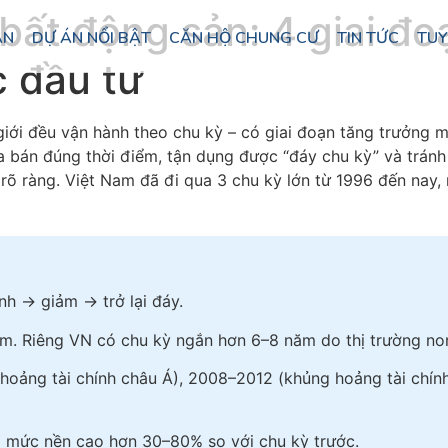
bất động sản: 4 giai đo
ÁN
DỰ ÁN NỔI BẬT
CĂN HỘ CHUNG CƯ
TIN TỨC
TUY
c đầu tư
giới đều vận hành theo chu kỳ – có giai đoạn tăng trưởng m
a bán đúng thời điểm, tận dụng được “đáy chu kỳ” và tránh
rõ ràng. Việt Nam đã đi qua 3 chu kỳ lớn từ 1996 đến nay,
nh → giảm → trở lại đáy.
năm. Riêng VN có chu kỳ ngắn hơn 6–8 năm do thị trường no
hoảng tài chính châu Á), 2008–2012 (khủng hoảng tài chính
ập mức nền cao hơn 30–80% so với chu kỳ trước.