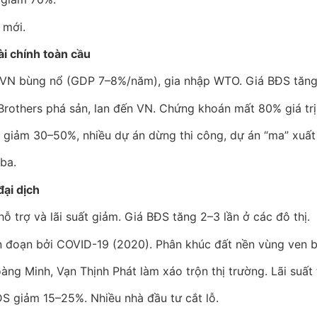
 mới.
i chính toàn cầu
 VN bùng nổ (GDP 7–8%/năm), gia nhập WTO. Giá BĐS tăng 5
Brothers phá sản, lan đến VN. Chứng khoán mất 80% giá trị
á giảm 30–50%, nhiều dự án dừng thi công, dự án “ma” xuất
ba.
đại dịch
ỗ trợ và lãi suất giảm. Giá BĐS tăng 2–3 lần ở các đô thị.
án đoạn bởi COVID-19 (2020). Phân khúc đất nền vùng ven b
oàng Minh, Vạn Thịnh Phát làm xáo trộn thị trường. Lãi suất
ĐS giảm 15–25%. Nhiều nhà đầu tư cắt lỗ.