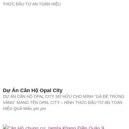
THỨC ĐẦU TƯ AN TOÀN HIỆU
Dự Án Căn Hộ Opal City
DỰ ÁN CĂN HỘ OPAL CITY SỞ HỮU CHO MÌNH “GÀ ĐẺ TRỨNG
VÀNG” MANG TÊN OPAL CITY – HÌNH THỨC ĐẦU TƯ AN TOÀN
HIỆU QUẢ Miễn phí phí