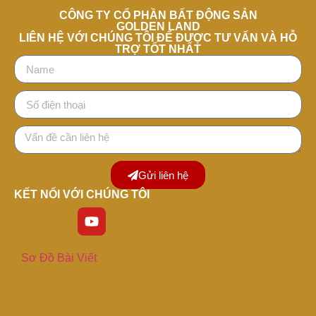
CÔNG TY CỔ PHẦN BẤT ĐỘNG SẢN
GOLDEN LAND
LIÊN HỆ VỚI CHÚNG TÔI ĐỂ ĐƯỢC TƯ VẤN VÀ HỖ
TRỢ TỐT NHẤT
Gửi liên hệ
KẾT NỐI VỚI CHÚNG TÔI
Sơ Đồ Bài Viết