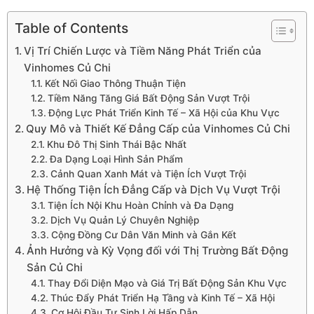
Table of Contents
Vị Trí Chiến Lược và Tiềm Năng Phát Triển của
Vinhomes Củ Chi
Kết Nối Giao Thông Thuận Tiện
Tiềm Năng Tăng Giá Bất Động Sản Vượt Trội
Động Lực Phát Triển Kinh Tế – Xã Hội của Khu Vực
Quy Mô và Thiết Kế Đẳng Cấp của Vinhomes Củ Chi
Khu Đô Thị Sinh Thái Bậc Nhất
Đa Dạng Loại Hình Sản Phẩm
Cảnh Quan Xanh Mát và Tiện Ích Vượt Trội
Hệ Thống Tiện Ích Đẳng Cấp và Dịch Vụ Vượt Trội
Tiện Ích Nội Khu Hoàn Chỉnh và Đa Dạng
Dịch Vụ Quản Lý Chuyên Nghiệp
Cộng Đồng Cư Dân Văn Minh và Gắn Kết
Ảnh Hưởng và Kỳ Vọng đối với Thị Trường Bất Động
Sản Củ Chi
Thay Đổi Diện Mạo và Giá Trị Bất Động Sản Khu Vực
Thúc Đẩy Phát Triển Hạ Tầng và Kinh Tế – Xã Hội
Cơ Hội Đầu Tư Sinh Lời Hấp Dẫn