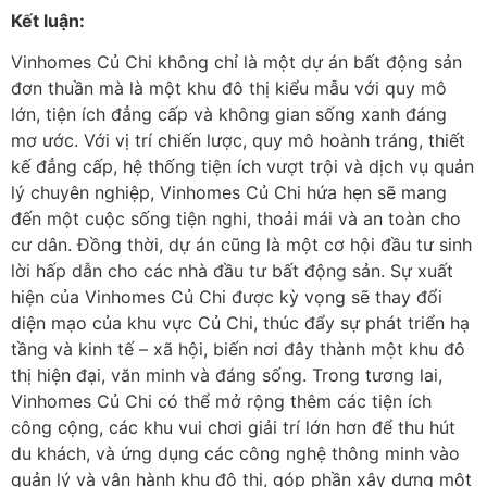
Kết luận:
Vinhomes Củ Chi không chỉ là một dự án bất động sản
đơn thuần mà là một khu đô thị kiểu mẫu với quy mô
lớn, tiện ích đẳng cấp và không gian sống xanh đáng
mơ ước. Với vị trí chiến lược, quy mô hoành tráng, thiết
kế đẳng cấp, hệ thống tiện ích vượt trội và dịch vụ quản
lý chuyên nghiệp, Vinhomes Củ Chi hứa hẹn sẽ mang
đến một cuộc sống tiện nghi, thoải mái và an toàn cho
cư dân. Đồng thời, dự án cũng là một cơ hội đầu tư sinh
lời hấp dẫn cho các nhà đầu tư bất động sản. Sự xuất
hiện của Vinhomes Củ Chi được kỳ vọng sẽ thay đổi
diện mạo của khu vực Củ Chi, thúc đẩy sự phát triển hạ
tầng và kinh tế – xã hội, biến nơi đây thành một khu đô
thị hiện đại, văn minh và đáng sống. Trong tương lai,
Vinhomes Củ Chi có thể mở rộng thêm các tiện ích
công cộng, các khu vui chơi giải trí lớn hơn để thu hút
du khách, và ứng dụng các công nghệ thông minh vào
quản lý và vận hành khu đô thị, góp phần xây dựng một