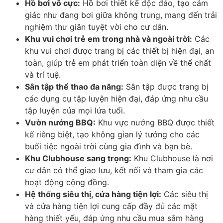
Hồ bơi vô cực:
Hồ bơi thiết kế độc đáo, tạo cảm
giác như đang bơi giữa không trung, mang đến trải
nghiệm thư giãn tuyệt vời cho cư dân.
Khu vui chơi trẻ em trong nhà và ngoài trời:
Các
khu vui chơi được trang bị các thiết bị hiện đại, an
toàn, giúp trẻ em phát triển toàn diện về thể chất
và trí tuệ.
Sân tập thể thao đa năng:
Sân tập được trang bị
các dụng cụ tập luyện hiện đại, đáp ứng nhu cầu
tập luyện của mọi lứa tuổi.
Vườn nướng BBQ:
Khu vực nướng BBQ được thiết
kế riêng biệt, tạo không gian lý tưởng cho các
buổi tiệc ngoài trời cùng gia đình và bạn bè.
Khu Clubhouse sang trọng:
Khu Clubhouse là nơi
cư dân có thể giao lưu, kết nối và tham gia các
hoạt động cộng đồng.
Hệ thống siêu thị, cửa hàng tiện lợi:
Các siêu thị
và cửa hàng tiện lợi cung cấp đầy đủ các mặt
hàng thiết yếu, đáp ứng nhu cầu mua sắm hàng