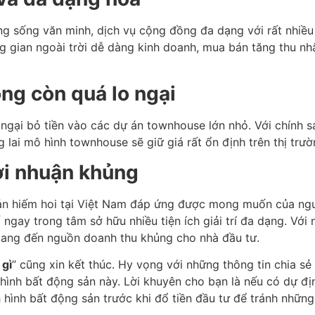
sống văn minh, dịch vụ cộng đồng đa dạng với rất nhiều 
g gian ngoài trời dễ dàng kinh doanh, mua bán tăng thu nh
ông còn quá lo ngại
 ngại bỏ tiền vào các dự án townhouse lớn nhỏ. Với chính 
 lai mô hình townhouse sẽ giữ giá rất ổn định trên thị trư
ợi nhuận khủng
ản hiếm hoi tại Việt Nam đáp ứng được mong muốn của người
 ngay trong tâm sở hữu nhiều tiện ích giải trí đa dạng. Vớ
mang đến nguồn doanh thu khủng cho nhà đầu tư.
 gì
” cũng xin kết thúc. Hy vọng với những thông tin chia sẻ 
ình bất động sản này. Lời khuyên cho bạn là nếu có dự đị
nh hình bất động sản trước khi đổ tiền đầu tư để tránh những