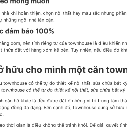
 theo mong muốn
 nhà khi hoàn thiện, chọn nội thất hay màu sắc nhưng phần
tự những ngôi nhà lân cận.
ợc đảm bảo 100%
hàng xóm, nên tính riêng tư của townhouse là điều khiến nh
t thửa đất với hàng xóm kế bên. Tuy nhiên, nếu điều đó k
 sở hữu cho mình một căn to
u
townhouse có thể tự do thiết kế nội thất, sửa chữa bất kỳ
 căn hộ khác là đều được đặt ở những vị trí trung tâm th
h cộng đồng đa dạng. Bên cạnh đó, townhouse cũng sở hữu nh
ao.
o thời gian là điều không thể tránh khỏi. Để giải quyết tì