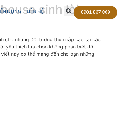
house sinh lời
ỂN DỤNG
LIÊN HỆ
0901 867 869
nh cho những đối tượng thu nhập cao tại các
ười yêu thích lựa chọn không phân biệt đối
i viết này có thể mang đến cho bạn những