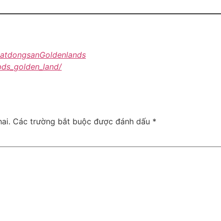
BatdongsanGoldenlands
bds_golden_land/
ai.
Các trường bắt buộc được đánh dấu
*