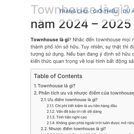
Townhouse là gì? 
TRANG CHỦ
GIỚI THIỆU
DỰ 
năm 2024 – 202
Townhouse là gì
? Nhắc đến townhouse mọi ng
thành phố lớn sở hữu. Tuy nhiên, sự thật thì 
tượng sử dụng. Nếu bạn đang ý định sở hữu c
kiến thức quan trọng về loại hình bất động s
Table of Contents
Townhouse là gì?
Phân tích ưu và nhược điểm của townhous
Ưu điểm townhouse là gì?
Chi phí tiết kiệm là ưu tiên hàng đầu
Vấn đề bảo trì rất dễ dàng
Tính tiện nghi cao
Không gian phía ngoài trời luôn được mở rộn
Nhược điểm townhouse là gì?