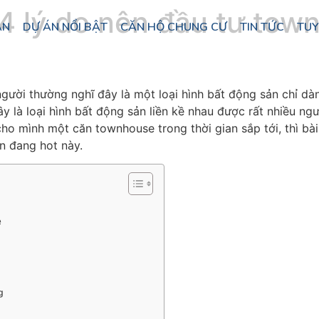
4 lý do nên đầu tư town
ÁN
DỰ ÁN NỔI BẬT
CĂN HỘ CHUNG CƯ
TIN TỨC
TUY
5
ười thường nghĩ đây là một loại hình bất động sản chỉ dà
đây là loại hình bất động sản liền kề nhau được rất nhiều ng
ho mình một căn townhouse trong thời gian sắp tới, thì bà
ản đang hot này.
e
g