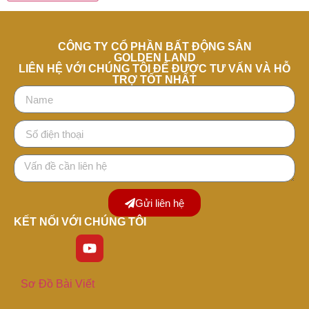
CÔNG TY CỔ PHẦN BẤT ĐỘNG SẢN
GOLDEN LAND
LIÊN HỆ VỚI CHÚNG TÔI ĐỂ ĐƯỢC TƯ VẤN VÀ HỖ
TRỢ TỐT NHẤT
Gửi liên hệ
KẾT NỐI VỚI CHÚNG TÔI
Sơ Đồ Bài Viết