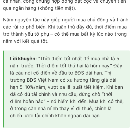
cá nhân, công chứng hợp đồng đặt cọc và chuyển tiền
qua ngân hàng (không tiền mặt).
Năm nguyên tắc này giúp người mua chủ động và tránh
các rủi ro phổ biến. Khi tuân thủ đầy đủ, thời điểm mua
trở thành yếu tố phụ – có thể mua bất kỳ lúc nào trong
năm với kết quả tốt.
Lời khuyên:
“Thời điểm tốt nhất để mua nhà là 5
năm trước. Thời điểm tốt thứ hai là hôm nay.” Đây
là câu nói cổ điển về đầu tư BĐS dài hạn. Thị
trường BĐS Việt Nam có xu hướng tăng giá dài
hạn 5–10%/năm, vượt xa lãi suất tiết kiệm. Khi bạn
đã có đủ tài chính và nhu cầu, đừng chờ “thời
điểm hoàn hảo” – nó hiếm khi đến. Mua khi có thể,
ở trong căn nhà mình thay vì đi thuê, chính là
chiến lược tài chính khôn ngoan dài hạn.