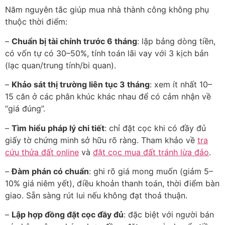
Năm nguyên tắc giúp mua nhà thành công không phụ
thuộc thời điểm:
–
Chuẩn bị tài chính trước 6 tháng
: lập bảng dòng tiền,
có vốn tự có 30–50%, tính toán lãi vay với 3 kịch bản
(lạc quan/trung tính/bi quan).
–
Khảo sát thị trường liên tục 3 tháng
: xem ít nhất 10–
15 căn ở các phân khúc khác nhau để có cảm nhận về
“giá đúng”.
–
Tìm hiểu pháp lý chi tiết
: chỉ đặt cọc khi có đầy đủ
giấy tờ chứng minh sở hữu rõ ràng. Tham khảo về
tra
cứu thửa đất online
và
đặt cọc mua đất tránh lừa đảo
.
–
Đàm phán có chuẩn
: ghi rõ giá mong muốn (giảm 5–
10% giá niêm yết), điều khoản thanh toán, thời điểm bàn
giao. Sẵn sàng rút lui nếu không đạt thoả thuận.
–
Lập hợp đồng đặt cọc đầy đủ
: đặc biệt với người bán