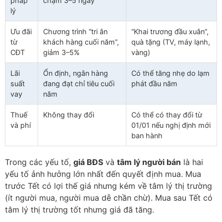
pháp
chậm 3–5 ngày
lý
Ưu đãi
Chương trình “tri ân
“Khai trương đầu xuân”,
từ
khách hàng cuối năm”,
quà tặng (TV, máy lạnh,
CĐT
giảm 3–5%
vàng)
Lãi
Ổn định, ngân hàng
Có thể tăng nhẹ do lạm
suất
đang đạt chỉ tiêu cuối
phát đầu năm
vay
năm
Thuế
Không thay đổi
Có thể có thay đổi từ
và phí
01/01 nếu nghị định mới
ban hành
Trong các yếu tố,
giá BĐS
và
tâm lý người bán
là hai
yếu tố ảnh hưởng lớn nhất đến quyết định mua. Mua
trước Tết có lợi thế giá nhưng kém về tâm lý thị trường
(ít người mua, người mua dễ chần chừ). Mua sau Tết có
tâm lý thị trường tốt nhưng giá đã tăng.