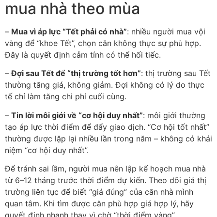
mua nhà theo mùa
–
Mua vì áp lực “Tết phải có nhà”
: nhiều người mua vội
vàng để “khoe Tết”, chọn căn không thực sự phù hợp.
Đây là quyết định cảm tính có thể hối tiếc.
–
Đợi sau Tết để “thị trường tốt hơn”
: thị trường sau Tết
thường tăng giá, không giảm. Đợi không có lý do thực
tế chỉ làm tăng chi phí cuối cùng.
–
Tin lời môi giới về “cơ hội duy nhất”
: môi giới thường
tạo áp lực thời điểm để đẩy giao dịch. “Cơ hội tốt nhất”
thường được lặp lại nhiều lần trong năm – không có khái
niệm “cơ hội duy nhất”.
Để tránh sai lầm, người mua nên lập kế hoạch mua nhà
từ 6–12 tháng trước thời điểm dự kiến. Theo dõi giá thị
trường liên tục để biết “giá đúng” của căn nhà mình
quan tâm. Khi tìm được căn phù hợp giá hợp lý, hãy
quyết định nhanh thay vì chờ “thời điểm vàng”.