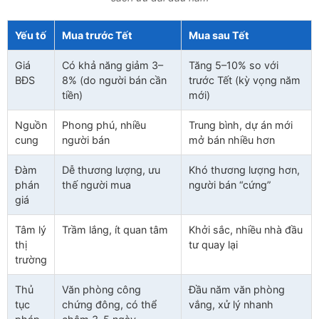
Yếu tố
Mua trước Tết
Mua sau Tết
Giá
Có khả năng giảm 3–
Tăng 5–10% so với
BĐS
8% (do người bán cần
trước Tết (kỳ vọng năm
tiền)
mới)
Nguồn
Phong phú, nhiều
Trung bình, dự án mới
cung
người bán
mở bán nhiều hơn
Đàm
Dễ thương lượng, ưu
Khó thương lượng hơn,
phán
thế người mua
người bán “cứng”
giá
Tâm lý
Trầm lắng, ít quan tâm
Khởi sắc, nhiều nhà đầu
thị
tư quay lại
trường
Thủ
Văn phòng công
Đầu năm văn phòng
tục
chứng đông, có thể
vắng, xử lý nhanh