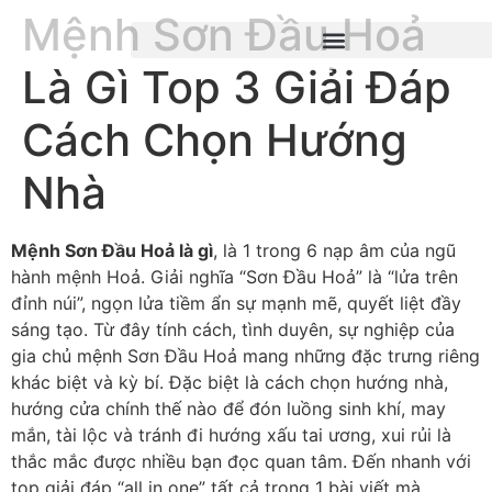
Mệnh Sơn Đầu Hoả
Là Gì Top 3 Giải Đáp
Cách Chọn Hướng
Nhà
Mệnh Sơn Đầu Hoả là gì
, là 1 trong 6 nạp âm của ngũ
hành mệnh Hoả. Giải nghĩa “Sơn Đầu Hoả” là “lửa trên
đỉnh núi”, ngọn lửa tiềm ẩn sự mạnh mẽ, quyết liệt đầy
sáng tạo. Từ đây tính cách, tình duyên, sự nghiệp của
gia chủ mệnh Sơn Đầu Hoả mang những đặc trưng riêng
khác biệt và kỳ bí. Đặc biệt là cách chọn hướng nhà,
hướng cửa chính thế nào để đón luồng sinh khí, may
mắn, tài lộc và tránh đi hướng xấu tai ương, xui rủi là
thắc mắc được nhiều bạn đọc quan tâm. Đến nhanh với
top giải đáp “all in one” tất cả trong 1 bài viết mà