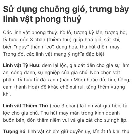
Sử dụng chuông gió, trưng bày
linh vật phong thuỷ
Các linh vật phong thuỷ: hồ lô, tượng kỳ lân, tượng hổ,
tỳ hưu, cóc 3 chân (thiềm thừ) giúp hoá giải sát khí,
biến “nguy” thành “cơ”, dung hoà, thu hút điềm may.
Trong đó, các linh vật mang ý nghĩa đặc biệt:
Linh vật Tỳ Hưu
: đem lại lộc, gia cát đến cho gia sự làm
ăn, công danh, sự nghiệp của gia chủ. Nên chọn vật
phẩm Tỳ hưu từ đá xanh (hành Mộc) hoặc đỏ, tím, hồng,
cam (hành Hoả) để khắc chế xui rủi, tăng thêm vượng
khí.
Linh vật Thiềm Thừ
(cóc 3 chân) là linh vật giữ tiền, tài
lộc cho gia chủ. Thu hút may mắn trong kinh doanh
buôn bán, đón thêm niềm vui và gia cát cho sự nghiệp.
Tượng hổ
: linh vật chiếm giữ quyền uy, lấn át tà khí, thu