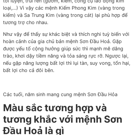
tôi luyện, trui rèn (gươm, kiếm, công cụ lao động kim
loại,…) Vì vậy các mệnh Kiếm Phong Kim (vàng trong
kiếm) và Sa Trung Kim (vàng trong cát) lại phù hợp để
tương trợ cho nhau.
Như vậy để thấy sự khác biệt và thích nghi tuỳ biến với
hoàn cảnh của gia chủ bản mệnh Sơn Đầu Hoả. Gặp
được yếu tố cộng hưởng giúp sức thì mạnh mẽ dâng
trào, khơi dậy tiềm năng và tỏa sáng rực rỡ. Ngược lại,
nếu gặp năng lượng bất lợi thì lụi tàn, suy vong, tổn hại,
bất lợi cho cả đôi bên.
Các tuổi, năm sinh mang cung mệnh Sơn Đầu Hỏa
Màu sắc tương hợp và
tương khắc với mệnh Sơn
Đầu Hoả là gì