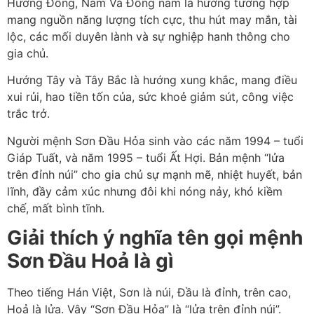
Hướng Đông, Nam Và Đông nam là hướng tương hợp
mang nguồn năng lượng tích cực, thu hút may mắn, tài
lộc, các mối duyên lành và sự nghiệp hanh thông cho
gia chủ.
Hướng Tây và Tây Bắc là hướng xung khắc, mang điều
xui rủi, hao tiền tốn của, sức khoẻ giảm sút, công việc
trắc trở.
Người mệnh Sơn Đầu Hỏa sinh vào các năm 1994 – tuổi
Giáp Tuất, và năm 1995 – tuổi Ất Hợi. Bản mệnh “lửa
trên đỉnh núi” cho gia chủ sự mạnh mẽ, nhiệt huyết, bản
lĩnh, đầy cảm xúc nhưng đôi khi nóng nảy, khó kiềm
chế, mất bình tĩnh.
Giải thích ý nghĩa tên gọi mệnh
Sơn Đầu Hoả là gì
Theo tiếng Hán Việt, Sơn là núi, Đầu là đỉnh, trên cao,
Hoả là lửa. Vây “Sơn Đầu Hỏa” là “lửa trên đỉnh núi”.