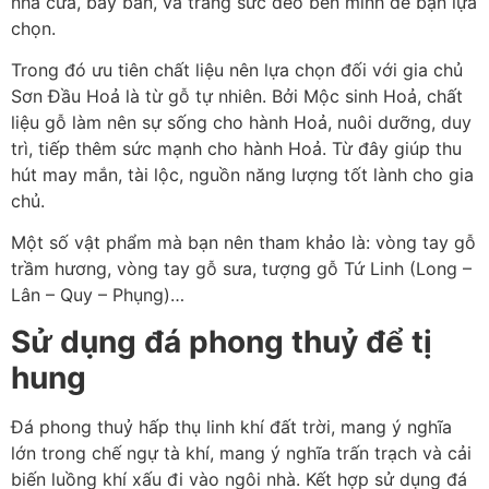
nhà cửa, bày bàn, và trang sức đeo bên mình để bạn lựa
chọn.
Trong đó ưu tiên chất liệu nên lựa chọn đối với gia chủ
Sơn Đầu Hoả là từ gỗ tự nhiên. Bởi Mộc sinh Hoả, chất
liệu gỗ làm nên sự sống cho hành Hoả, nuôi dưỡng, duy
trì, tiếp thêm sức mạnh cho hành Hoả. Từ đây giúp thu
hút may mắn, tài lộc, nguồn năng lượng tốt lành cho gia
chủ.
Một số vật phẩm mà bạn nên tham khảo là: vòng tay gỗ
trầm hương, vòng tay gỗ sưa, tượng gỗ Tứ Linh (Long –
Lân – Quy – Phụng)…
Sử dụng đá phong thuỷ để tị
hung
Đá phong thuỷ hấp thụ linh khí đất trời, mang ý nghĩa
lớn trong chế ngự tà khí, mang ý nghĩa trấn trạch và cải
biến luồng khí xấu đi vào ngôi nhà. Kết hợp sử dụng đá