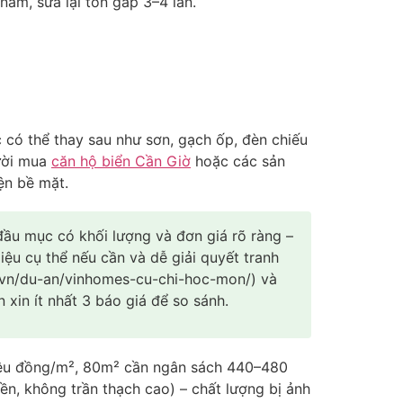
ăm, sửa lại tốn gấp 3–4 lần.
 có thể thay sau như sơn, gạch ốp, đèn chiếu
gười mua
căn hộ biển Cần Giờ
hoặc các sản
ện bề mặt.
đầu mục có khối lượng và đơn giá rõ ràng –
liệu cụ thể nếu cần và dễ giải quyết tranh
ds.vn/du-an/vinhomes-cu-chi-hoc-mon/) và
xin ít nhất 3 báo giá để so sánh.
triệu đồng/m², 80m² cần ngân sách 440–480
iền, không trần thạch cao) – chất lượng bị ảnh