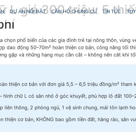
L giá 300 triệu: 5 thiế
ÁN
DỰ ÁN NỔI BẬT
CĂN HỘ CHUNG CƯ
TIN TỨC
TUY
phí
a chọn phổ biến của các gia đình trẻ tại nông thôn, vùng
ợp dao động 50–70m² hoàn thiện cơ bản, công năng tối thiể
ường gặp và những hạng mục cần cắt – không nên cắt khi tối
oàn thiện cơ bản với đơn giá 5,5 – 6,5 triệu đồng/m² tham
 – hình chữ L có sân nhỏ ở góc khuyết, phù hợp lô đất 100
p liên thông, 2 phòng ngủ, 1 vệ sinh chung, mái tôn lạnh ho
àn thiện cơ bản, KHÔNG bao gồm tiền đất, hàng rào, sân vườ