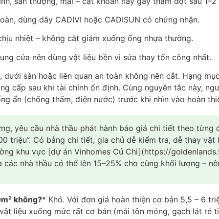
h, sân thượng, mái – cắt khoản này gây thấm dột sau 1–2 n
n toàn, dùng dây CADIVI hoặc CADISUN có chứng nhận.
ịu nhiệt – không cắt giảm xuống ống nhựa thường.
hung cửa nên dùng vật liệu bền vì sửa thay tốn công nhất.
 dưới sàn hoặc liên quan an toàn không nên cắt. Hạng mục
âng cấp sau khi tài chính ổn định. Cùng nguyên tắc này, n
ng ẩn (chống thấm, điện nước) trước khi nhìn vào hoàn thi
g, yêu cầu nhà thầu phát hành báo giá chi tiết theo từng 
 triệu”. Có bảng chi tiết, gia chủ dễ kiểm tra, dễ thay vật 
 trường khu vực [dự án Vinhomes Củ Chi](https://goldenlan
 các nhà thầu có thể lên 15–25% cho cùng khối lượng – nên 
80m² không?
* Khó. Với đơn giá hoàn thiện cơ bản 5,5 – 6 
vật liệu xuống mức rất cơ bản (mái tôn mỏng, gạch lát rẻ t