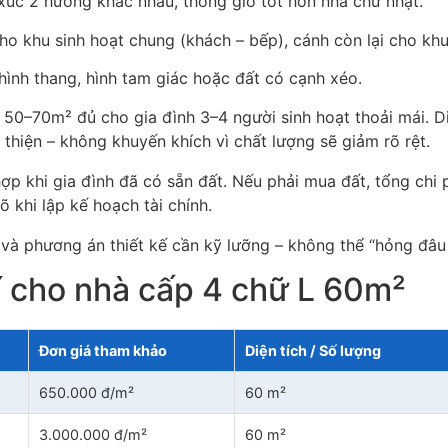
 xúc 2 hướng khác nhau, thông gió tốt hơn nhà chữ nhật.
ho khu sinh hoạt chung (khách – bếp), cánh còn lại cho khu 
hình thang, hình tam giác hoặc đất có cạnh xéo.
c 50–70m² đủ cho gia đình 3–4 người sinh hoạt thoải mái. 
n thiện – không khuyến khích vì chất lượng sẽ giảm rõ rệt.
ợp khi gia đình đã có sẵn đất. Nếu phải mua đất, tổng chi
 khi lập kế hoạch tài chính.
u và phương án thiết kế cần kỹ lưỡng – không thể “hỏng đâu
í cho nhà cấp 4 chữ L 60m²
Đơn giá tham khảo
Diện tích / Số lượng
650.000 đ/m²
60 m²
3.000.000 đ/m²
60 m²