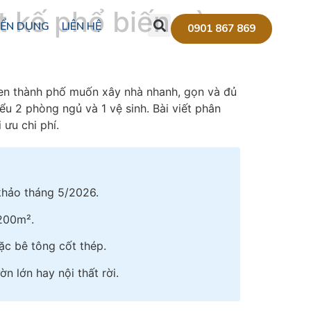
t kế phổ biến và
ỂN DỤNG
LIÊN HỆ
0901 867 869
 ven thành phố muốn xây nhà nhanh, gọn và đủ
u 2 phòng ngủ và 1 vệ sinh. Bài viết phân
 ưu chi phí.
 khảo tháng 5/2026.
–200m².
ặc bê tông cốt thép.
n lớn hay nội thất rời.