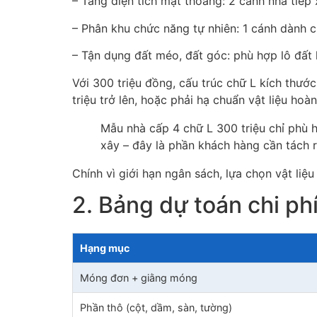
– Tăng diện tích mặt thoáng: 2 cánh nhà tiếp
– Phân khu chức năng tự nhiên: 1 cánh dành c
– Tận dụng đất méo, đất góc: phù hợp lô đất 
Với 300 triệu đồng, cấu trúc chữ L kích thướ
triệu trở lên, hoặc phải hạ chuẩn vật liệu hoà
Mẫu nhà cấp 4 chữ L 300 triệu chỉ phù h
xây – đây là phần khách hàng cần tách rõ
Chính vì giới hạn ngân sách, lựa chọn vật liệ
2. Bảng dự toán chi ph
Hạng mục
Móng đơn + giằng móng
Phần thô (cột, dầm, sàn, tường)