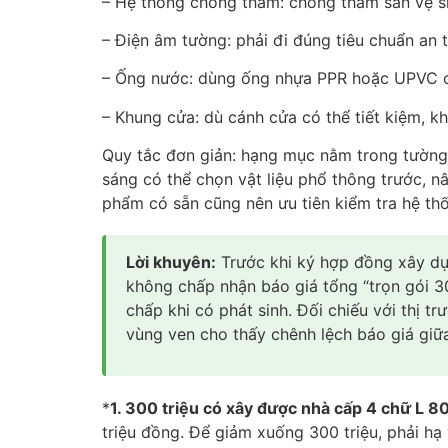
– Hệ thống chống thấm: chống thấm sàn vệ sin
– Điện âm tường: phải đi đúng tiêu chuẩn a
– Ống nước: dùng ống nhựa PPR hoặc UPVC ch
– Khung cửa: dù cánh cửa có thể tiết kiệm, k
Quy tắc đơn giản: hạng mục nằm trong tường,
sáng có thể chọn vật liệu phổ thông trước, n
phẩm có sẵn cũng nên ưu tiên kiểm tra hệ thố
Lời khuyên:
Trước khi ký hợp đồng xây dựn
không chấp nhận báo giá tổng “trọn gói 300
chấp khi có phát sinh. Đối chiếu với thị
vùng ven cho thấy chênh lệch báo giá giữa
*
1. 300 triệu có xây được nhà cấp 4 chữ L 
triệu đồng. Để giảm xuống 300 triệu, phải hạ 