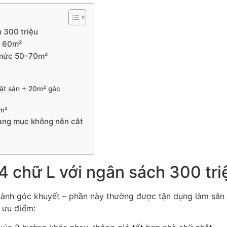
h 300 triệu
L 60m²
 mức 50–70m²
mặt sàn + 20m² gác
0m²
hạng mục không nên cắt
 4 chữ L với ngân sách 300 tri
ành góc khuyết – phần này thường được tận dụng làm sân v
 ưu điểm: