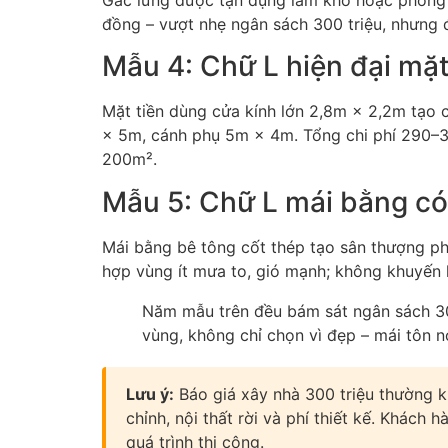
Gác lửng được tận dụng làm kho hoặc phòng 
đồng – vượt nhẹ ngân sách 300 triệu, nhưng 
Mẫu 4: Chữ L hiện đại mặt
Mặt tiền dùng cửa kính lớn 2,8m × 2,2m tạo c
× 5m, cánh phụ 5m × 4m. Tổng chi phí 290–310 
200m².
Mẫu 5: Chữ L mái bằng có
Mái bằng bê tông cốt thép tạo sân thượng ph
hợp vùng ít mưa to, gió mạnh; không khuyến 
Năm mẫu trên đều bám sát ngân sách 300
vùng, không chỉ chọn vì đẹp – mái tôn 
Lưu ý:
Báo giá xây nhà 300 triệu thường k
chỉnh, nội thất rời và phí thiết kế. Khách
quá trình thi công.