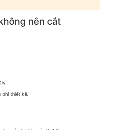
không nên cắt
0%.
 phí thiết kế.