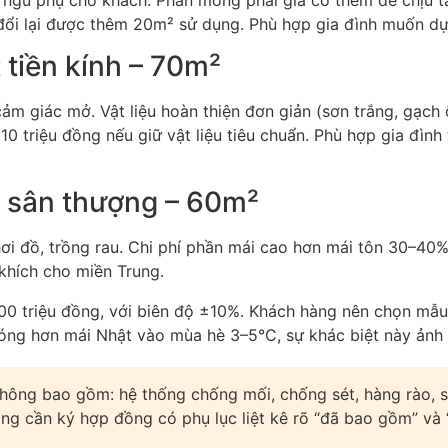
ngủ phụ cho khách. Phần móng phải gia cố thêm để chịu tả
đổi lại được thêm 20m² sử dụng. Phù hợp gia đình muốn dự
 tiền kính – 70m²
ảm giác mở. Vật liệu hoàn thiện đơn giản (sơn trắng, gạch 
triệu đồng nếu giữ vật liệu tiêu chuẩn. Phù hợp gia đình t
 sân thượng – 60m²
ơi đồ, trồng rau. Chi phí phần mái cao hơn mái tôn 30–40
khích cho miền Trung.
 triệu đồng, với biên độ ±10%. Khách hàng nên chọn mẫu t
nóng hơn mái Nhật vào mùa hè 3–5°C, sự khác biệt này ảnh 
hông bao gồm: hệ thống chống mối, chống sét, hàng rào, s
 hàng cần ký hợp đồng có phụ lục liệt kê rõ “đã bao gồm” v