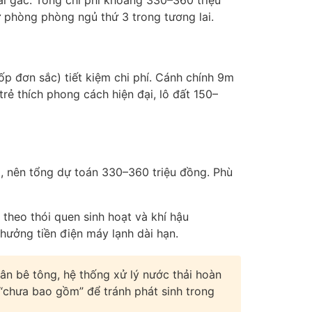
i gác. Tổng chi phí khoảng 330–360 triệu
 phòng phòng ngủ thứ 3 trong tương lai.
ốp đơn sắc) tiết kiệm chi phí. Cánh chính 9m
rẻ thích phong cách hiện đại, lô đất 150–
%, nên tổng dự toán 330–360 triệu đồng. Phù
heo thói quen sinh hoạt và khí hậu
hưởng tiền điện máy lạnh dài hạn.
ân bê tông, hệ thống xử lý nước thải hoàn
à “chưa bao gồm” để tránh phát sinh trong