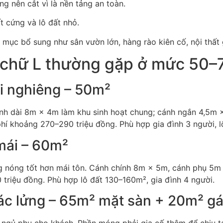
g nên cắt vì là nền tảng an toàn.
t cứng và lô đất nhỏ.
 mục bổ sung như sân vườn lớn, hàng rào kiên cố, nội thất g
 chữ L thường gặp ở mức 50
ái nghiêng – 50m²
ánh dài 8m × 4m làm khu sinh hoạt chung; cánh ngắn 4,5m 
phí khoảng 270–290 triệu đồng. Phù hợp gia đình 3 người, 
mái – 60m²
g nóng tốt hơn mái tôn. Cánh chính 8m × 5m, cánh phụ 5m ×
triệu đồng. Phù hợp lô đất 130–160m², gia đình 4 người.
gác lửng – 65m² mặt sàn + 20m² g