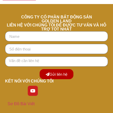
CÔNG TY CỔ PHẦN BẤT ĐỘNG SẢN
GOLDEN LAND
LIÊN HỆ VỚI CHÚNG TÔI ĐỂ ĐƯỢC TƯ VẤN VÀ HỖ
TRỢ TỐT NHẤT
Gửi liên hệ
KẾT NỐI VỚI CHÚNG TÔI
Sơ Đồ Bài Viết