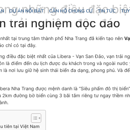
ong những điều đặc biệ
ÁN
DỰ ÁN NỔI BẬT
CĂN HỘ CHUNG CƯ
TIN TỨC
TUY
n trải nghiệm độc đáo
 nhất tại trung tâm thành phố Nha Trang đã kiến tạo nên
Vạ
o chỉ có tại đây.
ôn là điểm đến du lịch được du khách trong và ngoài nước 
 là nơi lưu giữ hệ sinh thái biển đa dạng, phong phú. Và 
era Nha Trang được mệnh danh là “Siêu phẩm đô thị biển” 
hữu 2km đường bờ biển cùng 3 bãi tắm riêng tư ngay thềm n
ành.
u tiên tại Việt Nam