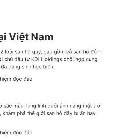
ại Việt Nam
22 loài san hô quý, bao gồm cả san hô đỏ –
i chủ đầu tư KDI Holdings phối hợp cùng
 đa dạng sinh học biển.
 sắc màu, lung linh dưới ánh nắng mặt trời
 khám phá thế giới san hô đầy bí ẩn hay