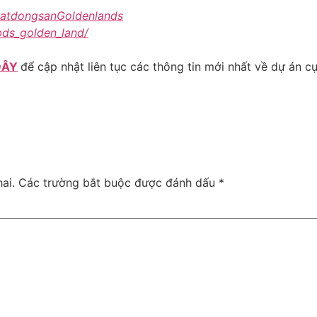
BatdongsanGoldenlands
bds_golden_land/
ĐÂY
để cập nhật liên tục các thông tin mới nhất về dự án c
ai.
Các trường bắt buộc được đánh dấu
*