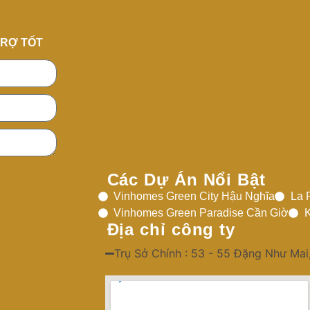
TRỢ TỐT
Các Dự Án Nổi Bật
Vinhomes Green City Hậu Nghĩa
La 
Vinhomes Green Paradise Cần Giờ
K
Địa chỉ công ty
Trụ Sở Chính : 53 - 55 Đặng Như Mai