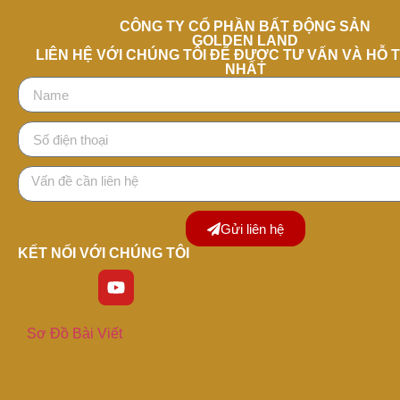
CÔNG TY CỔ PHẦN BẤT ĐỘNG SẢN
GOLDEN LAND
LIÊN HỆ VỚI CHÚNG TÔI ĐỂ ĐƯỢC TƯ VẤN VÀ HỖ 
NHẤT
Gửi liên hệ
KẾT NỐI VỚI CHÚNG TÔI
Sơ Đồ Bài Viết