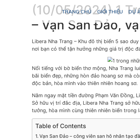
(10/05/2024) 1 Tr
TRANG CHỦ
GIỚI THIỆU
DỰ 
– Vạn San Đảo, vạ
Libera Nha Trang – Khu đô thị biển 5 sao duy
nơi bạn có thể tận hưởng những giá trị độc đá
Nổi tiếng với bờ biển thơ mộng, Nha Trang lu
bãi biển đẹp, những hòn đảo hoang sơ mà còn
độc bản, hòa mình vào thiên nhiên hoang sơ.
Nằm ngay mặt tiền đường Phạm Văn Đồng, Lib
Sở hữu vị trí đắc địa, Libera Nha Trang sở 
tưởng, hòa mình cùng thiên nhiên biển trong l
Table of Contents
Vạn San Đảo – công viên san hô nhân tạo đầ