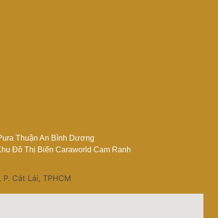
Pura Thuận An Bình Dương
hu Đô Thị Biển Caraworld Cam Ranh
, P. Cát Lái, TPHCM