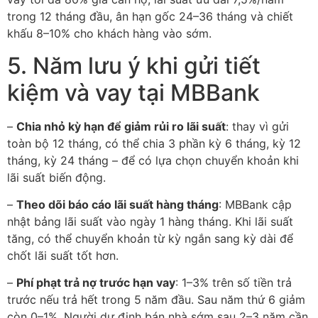
trong 12 tháng đầu, ân hạn gốc 24–36 tháng và chiết
khấu 8–10% cho khách hàng vào sớm.
5. Năm lưu ý khi gửi tiết
kiệm và vay tại MBBank
–
Chia nhỏ kỳ hạn để giảm rủi ro lãi suất
: thay vì gửi
toàn bộ 12 tháng, có thể chia 3 phần kỳ 6 tháng, kỳ 12
tháng, kỳ 24 tháng – để có lựa chọn chuyển khoản khi
lãi suất biến động.
–
Theo dõi báo cáo lãi suất hàng tháng
: MBBank cập
nhật bảng lãi suất vào ngày 1 hàng tháng. Khi lãi suất
tăng, có thể chuyển khoản từ kỳ ngắn sang kỳ dài để
chốt lãi suất tốt hơn.
–
Phí phạt trả nợ trước hạn vay
: 1–3% trên số tiền trả
trước nếu trả hết trong 5 năm đầu. Sau năm thứ 6 giảm
còn 0–1%. Người dự định bán nhà sớm sau 2–3 năm cần