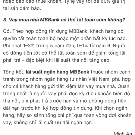
hoặc báo cáo thuế khoán. Tỷ lệ vay tối đa 60% giá trị
tài sản đảm bảo.
3. Vay mua nhà MBBank có thể tất toán sớm không?
Có. Theo hợp đồng tín dụng MBBank, khách hàng có
quyền tất toán toàn bộ hoặc một phần bất kỳ lúc nào.
Phí phạt 1–3% trong 5 năm đầu, 0–1% từ năm 6. Người
có dòng tiền tốt có thể tất toán sớm để giảm tổng lãi
phải trả – đặc biệt khi lãi suất thả nổi tăng cao.
Tổng kết,
lãi suất ngân hàng MBBank
thuộc nhóm cạnh
tranh trong nhóm ngân hàng tư nhân Việt Nam, phù hợp
cho cả khách hàng gửi tiết kiệm lẫn vay mua nhà. Quan
trọng nhất là người vay phải đọc kỹ điều khoản biên độ
thả nổi, phí phạt trả trước hạn và mô phỏng dòng tiền
dài hạn trước khi ký hợp đồng tín dụng. Khi chọn ngân
hàng, hãy so sánh tổng chi phí qua toàn vòng đời khoản
vay, không chỉ lãi suất ưu đãi ngắn hạn.
Minh An