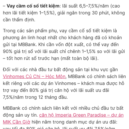
–
Vay cầm cố sổ tiết kiệm
: lãi suất 6,5–7,5%/năm (cao
hơn lãi tiết kiệm 1–1,5%), giải ngân trong 30 phút, không
cần thẩm định.
Trong các sản phẩm phụ, vay cầm cố sổ tiết kiệm là
phương án linh hoạt nhất cho khách hàng đã có khoản
gửi tại MBBank. Khi cần vốn đột xuất, có thể vay đến
90% giá trị sổ với lãi suất chỉ chênh 1–1,5% so với lãi gửi
– tốt hơn rút sổ trước hạn (mất toàn bộ lãi).
Đối với các nhà đầu tư bất động sản tại khu vực gần
Vinhomes Củ Chi – Hóc Môn
, MBBank có chính sách liên
kết riêng với các dự án Vinhomes – khách mua được hỗ
trợ vay đến 80% giá trị căn hộ với lãi suất ưu đãi
7,5%/năm trong 12 tháng đầu.
MBBank có chính sách liên kết với nhiều chủ đầu tư bất
động sản uy tín.
căn hộ Imperia Green Paradise – dự án
MIK Cần Giờ
hiện nằm trong danh mục dự án ưu đãi:
vay tối đa 80% giá căn hộ, lãi suất ưu đãi 7,5%/năm