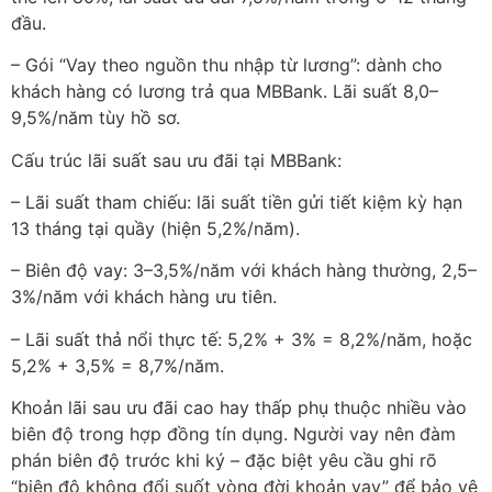
đầu.
– Gói “Vay theo nguồn thu nhập từ lương”: dành cho
khách hàng có lương trả qua MBBank. Lãi suất 8,0–
9,5%/năm tùy hồ sơ.
Cấu trúc lãi suất sau ưu đãi tại MBBank:
– Lãi suất tham chiếu: lãi suất tiền gửi tiết kiệm kỳ hạn
13 tháng tại quầy (hiện 5,2%/năm).
– Biên độ vay: 3–3,5%/năm với khách hàng thường, 2,5–
3%/năm với khách hàng ưu tiên.
– Lãi suất thả nổi thực tế: 5,2% + 3% = 8,2%/năm, hoặc
5,2% + 3,5% = 8,7%/năm.
Khoản lãi sau ưu đãi cao hay thấp phụ thuộc nhiều vào
biên độ trong hợp đồng tín dụng. Người vay nên đàm
phán biên độ trước khi ký – đặc biệt yêu cầu ghi rõ
“biên độ không đổi suốt vòng đời khoản vay” để bảo vệ