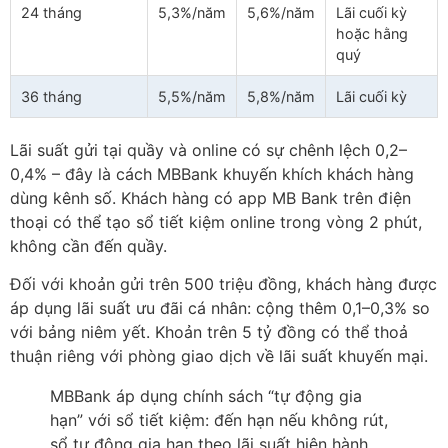
24 tháng
5,3%/năm
5,6%/năm
Lãi cuối kỳ
hoặc hằng
quý
36 tháng
5,5%/năm
5,8%/năm
Lãi cuối kỳ
Lãi suất gửi tại quầy và online có sự chênh lệch 0,2–
0,4% – đây là cách MBBank khuyến khích khách hàng
dùng kênh số. Khách hàng có app MB Bank trên điện
thoại có thể tạo sổ tiết kiệm online trong vòng 2 phút,
không cần đến quầy.
Đối với khoản gửi trên 500 triệu đồng, khách hàng được
áp dụng lãi suất ưu đãi cá nhân: cộng thêm 0,1–0,3% so
với bảng niêm yết. Khoản trên 5 tỷ đồng có thể thoả
thuận riêng với phòng giao dịch về lãi suất khuyến mại.
MBBank áp dụng chính sách “tự động gia
hạn” với sổ tiết kiệm: đến hạn nếu không rút,
sổ tự động gia hạn theo lãi suất hiện hành