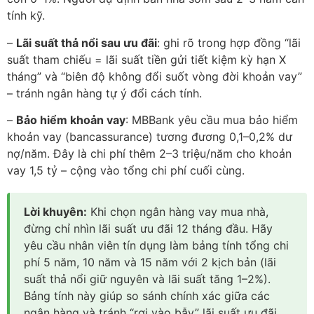
tính kỹ.
–
Lãi suất thả nổi sau ưu đãi
: ghi rõ trong hợp đồng “lãi
suất tham chiếu = lãi suất tiền gửi tiết kiệm kỳ hạn X
tháng” và “biên độ không đổi suốt vòng đời khoản vay”
– tránh ngân hàng tự ý đổi cách tính.
–
Bảo hiểm khoản vay
: MBBank yêu cầu mua bảo hiểm
khoản vay (bancassurance) tương đương 0,1–0,2% dư
nợ/năm. Đây là chi phí thêm 2–3 triệu/năm cho khoản
vay 1,5 tỷ – cộng vào tổng chi phí cuối cùng.
Lời khuyên:
Khi chọn ngân hàng vay mua nhà,
đừng chỉ nhìn lãi suất ưu đãi 12 tháng đầu. Hãy
yêu cầu nhân viên tín dụng làm bảng tính tổng chi
phí 5 năm, 10 năm và 15 năm với 2 kịch bản (lãi
suất thả nổi giữ nguyên và lãi suất tăng 1–2%).
Bảng tính này giúp so sánh chính xác giữa các
ngân hàng và tránh “rơi vào bẫy” lãi suất ưu đãi