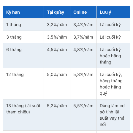
Kỳ hạn
Tại quầy
Online
Lưu ý
1 tháng
3,2%/năm
3,4%/năm
Lãi cuối kỳ
3 tháng
3,5%/năm
3,7%/năm
Lãi cuối kỳ
6 tháng
4,5%/năm
4,8%/năm
Lãi cuối kỳ
hoặc hằng
tháng
12 tháng
5,0%/năm
5,3%/năm
Lãi cuối kỳ,
hằng tháng
hoặc hằng
quý
13 tháng (lãi suất
5,2%/năm
5,5%/năm
Dùng làm cơ
tham chiếu)
sở tính lãi
suất vay thả
nổi