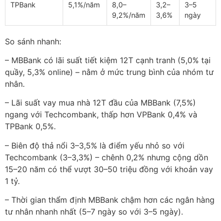
TPBank
5,1%/năm
8,0–
3,2–
3–5
9,2%/năm
3,6%
ngày
So sánh nhanh:
– MBBank có lãi suất tiết kiệm 12T cạnh tranh (5,0% tại
quầy, 5,3% online) – nằm ở mức trung bình của nhóm tư
nhân.
– Lãi suất vay mua nhà 12T đầu của MBBank (7,5%)
ngang với Techcombank, thấp hơn VPBank 0,4% và
TPBank 0,5%.
– Biên độ thả nổi 3–3,5% là điểm yếu nhỏ so với
Techcombank (3–3,3%) – chênh 0,2% nhưng cộng dồn
15–20 năm có thể vượt 30–50 triệu đồng với khoản vay
1 tỷ.
– Thời gian thẩm định MBBank chậm hơn các ngân hàng
tư nhân nhanh nhất (5–7 ngày so với 3–5 ngày).