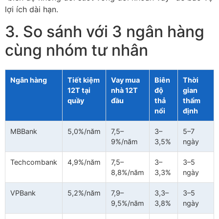
lợi ích dài hạn.
3. So sánh với 3 ngân hàng
cùng nhóm tư nhân
Ngân hàng
Tiết kiệm
Vay mua
Biên
Thời
12T tại
nhà 12T
độ
gian
quầy
đầu
thả
thẩm
nổi
định
MBBank
5,0%/năm
7,5–
3–
5–7
9%/năm
3,5%
ngày
Techcombank
4,9%/năm
7,5–
3–
3–5
8,8%/năm
3,3%
ngày
VPBank
5,2%/năm
7,9–
3,3–
3–5
9,5%/năm
3,8%
ngày