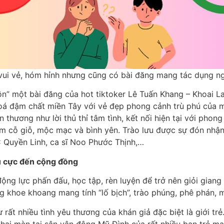
vui vẻ, hóm hỉnh nhưng cũng có bài đăng mang tác dụng ng
” một bài đăng của hot tiktoker Lê Tuấn Khang – Khoai La
oá đậm chất miền Tây với vẻ đẹp phong cảnh trù phú của 
ân thương như lời thủ thỉ tâm tình, kết nối hiện tại với pho
m cỗ giỗ, mộc mạc và bình yên. Trào lưu được sự đón nhậ
 Quyền Linh, ca sĩ Noo Phước Thịnh,…
u cực đến cộng đồng
 động lực phấn đấu, học tập, rèn luyện để trở nên giỏi giang
 khoe khoang mang tính “lố bịch”, trào phúng, phê phán, man
rất nhiều tình yêu thương của khán giả đặc biệt là giới trẻ.
khai màn tại sân vận động Mỹ Đình của rất nhiều bạn trẻ man