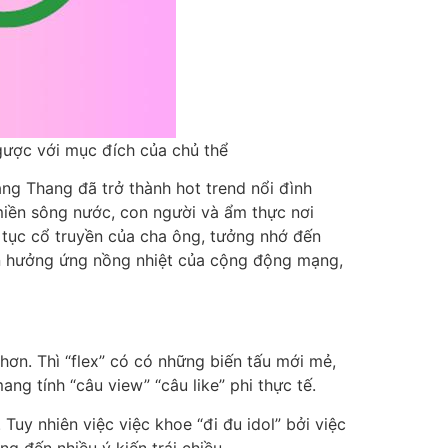
ược với mục đích của chủ thể
ng Thang đã trở thành hot trend nổi đình
miền sông nước, con người và ẩm thực nơi
ng tục cổ truyền của cha ông, tưởng nhớ đến
n hưởng ứng nồng nhiệt của cộng động mạng,
 hơn. Thì “flex” có có những biến tấu mới mẻ,
g tính “câu view” “câu like” phi thực tế.
 Tuy nhiên việc việc khoe “đi đu idol” bởi việc
g đến nhiều ý kiến trái chiều.