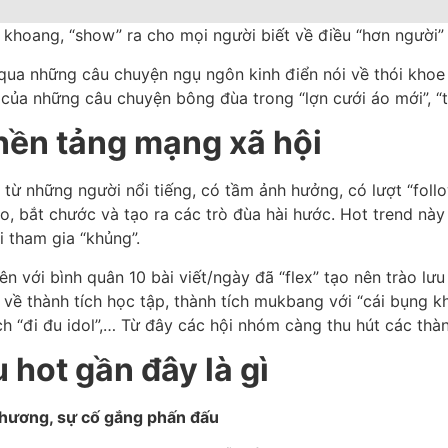
e khoang, “show” ra cho mọi người biết về điều “hơn người”
 qua những câu chuyện ngụ ngôn kinh điển nói về thói kho
 của những câu chuyện bông đùa trong “lợn cưới áo mới”, “
 nền tảng mạng xã hội
u từ những người nổi tiếng, có tầm ảnh hưởng, có lượt “fol
 bắt chước và tạo ra các trò đùa hài hước. Hot trend này 
 tham gia “khủng”.
ên với bình quân 10 bài viết/ngày đã “flex” tạo nên trào l
 về thành tích học tập, thành tích mukbang với “cái bụng k
h tích “đi đu idol”,… Từ đây các hội nhóm càng thu hút các t
 hot gần đây là gì
u thương, sự cố gắng phấn đấu