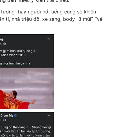
 tượng” hay người nổi tiếng cũng sẽ khiến
n tỉ, nhà triệu đô, xe sang, body “8 múi”, “vẻ