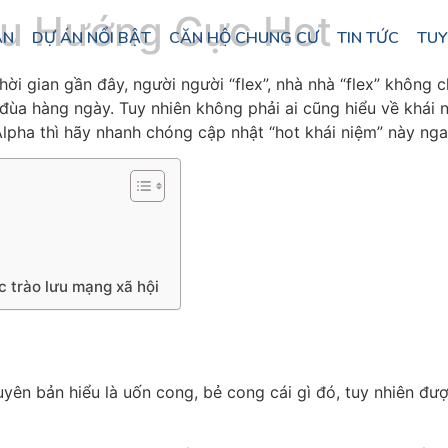
 Xu Hướng Cực Hot
ÁN
DỰ ÁN NỔI BẬT
CĂN HỘ CHUNG CƯ
TIN TỨC
TUY
 thời gian gần đây, người người “flex”, nhà nhà “flex” không 
 đùa hàng ngày. Tuy nhiên không phải ai cũng hiểu về khái 
Alpha thì hãy nhanh chóng cập nhật “hot khái niệm” này ng
c trào lưu mạng xã hội
uyên bản hiểu là uốn cong, bẻ cong cái gì đó, tuy nhiên đượ