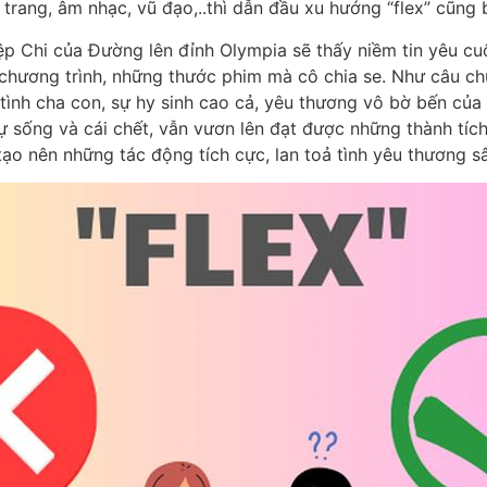
 trang, âm nhạc, vũ đạo,..thì dẫn đầu xu hướng “flex” cũng 
p Chi của Đường lên đỉnh Olympia sẽ thấy niềm tin yêu cuộ
g chương trình, những thước phim mà cô chia se. Như câu c
ình cha con, sự hy sinh cao cả, yêu thương vô bờ bến của 
sống và cái chết, vẫn vươn lên đạt được những thành tích c
tạo nên những tác động tích cực, lan toả tình yêu thương 