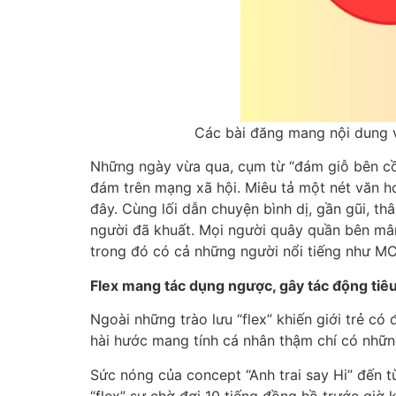
Các bài đăng mang nội dung 
Những ngày vừa qua, cụm từ “đám giỗ bên cồn
đám trên mạng xã hội. Miêu tả một nét văn h
đây. Cùng lối dẫn chuyện bình dị, gần gũi, th
người đã khuất. Mọi người quây quần bên mâ
trong đó có cả những người nổi tiếng như MC
Flex mang tác dụng ngược, gây tác động tiê
Ngoài những trào lưu “flex” khiến giới trẻ có
hài hước mang tính cá nhân thậm chí có những
Sức nóng của concept “Anh trai say Hi” đến từ 
“flex” sự chờ đợi 10 tiếng đồng hồ trước giờ 