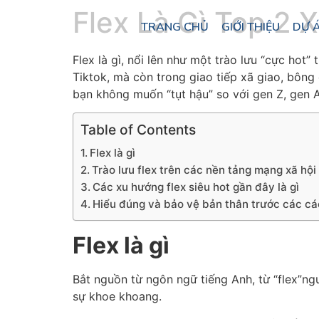
Flex Là Gì Top 2
TRANG CHỦ
GIỚI THIỆU
DỰ 
Flex là gì, nổi lên như một trào lưu “cực hot”
Tiktok, mà còn trong giao tiếp xã giao, bông
bạn không muốn “tụt hậu” so với gen Z, gen 
Table of Contents
Flex là gì
Trào lưu flex trên các nền tảng mạng xã hội
Các xu hướng flex siêu hot gần đây là gì
Hiểu đúng và bảo vệ bản thân trước các cá
Flex là gì
Bắt nguồn từ ngôn ngữ tiếng Anh, từ “flex”ng
sự khoe khoang.