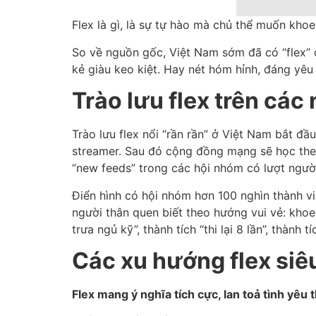
Flex là gì, là sự tự hào mà chủ thể muốn kho
So về nguồn gốc, Việt Nam sớm đã có “flex”
kẻ giàu keo kiệt. Hay nét hóm hỉnh, đáng yêu
Trào lưu flex trên các
Trào lưu flex nổi “rần rần” ở Việt Nam bắt đầ
streamer. Sau đó cộng đồng mạng sẽ học theo,
“new feeds” trong các hội nhóm có lượt người
Điển hình có hội nhóm hơn 100 nghìn thành vi
người thân quen biết theo hướng vui vẻ: khoe
trưa ngủ kỹ”, thành tích “thi lại 8 lần”, thàn
Các xu hướng flex siêu
Flex mang ý nghĩa tích cực, lan toả tình yê