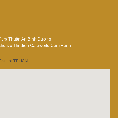
Pura Thuận An Bình Dương
hu Đô Thị Biển Caraworld Cam Ranh
 Cát Lái, TPHCM