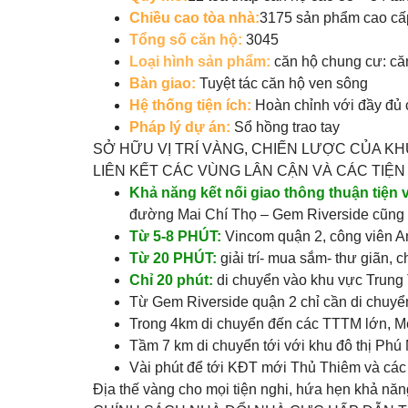
Chiều cao tòa nhà:
3175 sản phẩm cao cấp
Tổng số căn hộ:
3045
Loại hình sản phẩm:
căn hộ chung cư: că
Bàn giao:
Tuyệt tác căn hộ ven sông
Hệ thống tiện ích:
Hoàn chỉnh với đầy đủ cá
Pháp lý dự án:
Sổ hồng trao tay
SỞ HỮU VỊ TRÍ VÀNG, CHIẾN LƯỢC CỦA K
LIÊN KẾT CÁC VÙNG LÂN CẬN VÀ CÁC TIỆ
Khả năng kết nối giao thông thuận tiện 
đường Mai Chí Thọ – Gem Riverside cũng d
Từ 5-8 PHÚT:
Vincom quận 2, công viên An
Từ 20 PHÚT:
giải trí- mua sắm- thư giãn,
Chỉ 20 phút:
di chuyển vào khu vực Trun
Từ Gem Riverside quận 2 chỉ cần di chuyể
Trong 4km di chuyển đến các TTTM lớn, M
Tầm 7 km di chuyển tới với khu đô thị Phú
Vài phút để tới KĐT mới Thủ Thiêm và các 
Địa thế vàng cho mọi tiện nghi, hứa hẹn khả năn