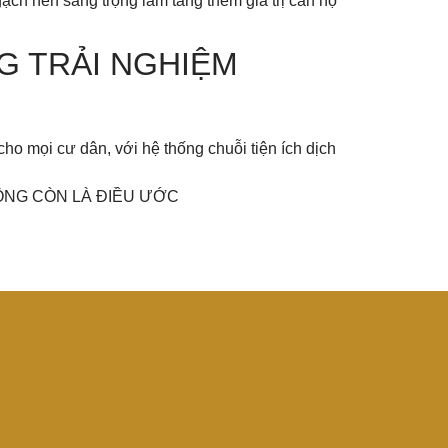
ạch nền sang trọng làm tăng thêm giá trị căn hộ
G TRẢI NGHIỆM
o mọi cư dân, với hệ thống chuỗi tiện ích dịch
HÔNG CÒN LÀ ĐIỀU ƯỚC