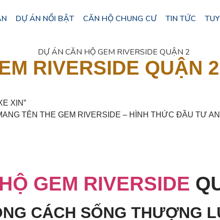
ÁN
DỰ ÁN NỔI BẬT
CĂN HỘ CHUNG CƯ
TIN TỨC
TUY
EM RIVERSIDE QUẬN 2
E XỊN”
MANG TÊN THE GEM RIVERSIDE – HÌNH THỨC ĐẦU TƯ AN
HỘ GEM RIVERSIDE
Q
HONG CÁCH SỐNG THƯỢNG L