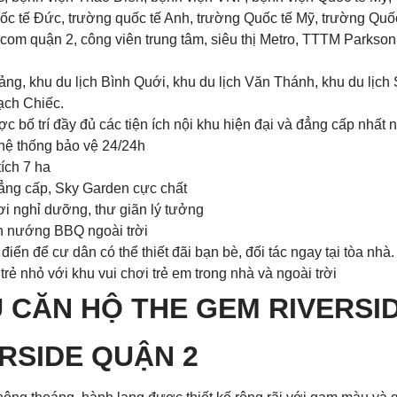
ốc tế Đức, trường quốc tế Anh, trường Quốc tế Mỹ, trường Qu
Vincom quận 2, công viên trung tâm, siêu thị Metro, TTTM Parks
ảng, khu du lịch Bình Quới, khu du lịch Văn Thánh, khu du lịc
ạch Chiếc.
 bố trí đầy đủ các tiện ích nội khu hiện đại và đẳng cấp nhất 
 hệ thống bảo vệ 24/24h
ích 7 ha
ẳng cấp, Sky Garden cực chất
nơi nghỉ dưỡng, thư giãn lý tưởng
ờn nướng BBQ ngoài trời
iển để cư dân có thể thiết đãi bạn bè, đối tác ngay tại tòa nhà.
a trẻ nhỏ với khu vui chơi trẻ em trong nhà và ngoài trời
 CĂN HỘ THE GEM RIVERSI
RSIDE QUẬN 2