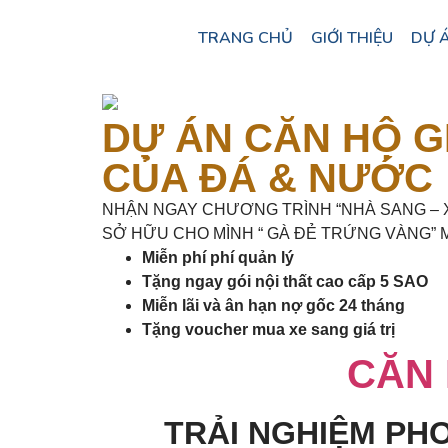
TRANG CHỦ
GIỚI THIỆU
DỰ 
DỰ ÁN CĂN HỘ G
CỦA ĐÁ & NƯỚC
NHẬN NGAY CHƯƠNG TRÌNH “NHÀ SANG – X
SỞ HỮU CHO MÌNH “ GÀ ĐẺ TRỨNG VÀNG” 
Miễn phí phí quản lý
Tặng ngay gói nội thất cao cấp 5 SAO
Miễn lãi và ân hạn nợ gốc 24 tháng
Tặng voucher mua xe sang giá trị
CĂN 
TRẢI NGHIỆM P