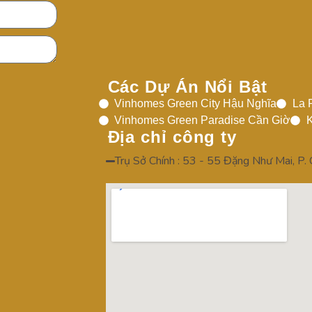
Các Dự Án Nổi Bật
Vinhomes Green City Hậu Nghĩa
La 
Vinhomes Green Paradise Cần Giờ
K
Địa chỉ công ty
Trụ Sở Chính : 53 - 55 Đặng Như Mai, P.