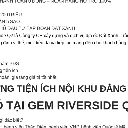
THANH TOÁN 0 ĐỒNG – NGÂN HÀNG HỖ TRỢ 100%
 200TRIỆU
ẨN 5 SAO
 CHỦ ĐẦU TƯ TẬP ĐOÀN ĐẤT XANH
e Q2 là Công ty CP xây dựng và dịch vụ địa ốc Đất Xanh. Trải 
định vị thế, mục tiêu đã và tiếp tục mang đến cho khách hàng
o
 phẩm BĐS
 tiện ích
n, gia tăng giá trị tốt nhất
NG TIỆN ÍCH NỘI KHU ĐẲNG
Ó TẠI GEM RIVERSIDE 
gì đặc biệt?
c, bệnh viện Thảo Điền, bệnh viện VNP, bệnh viện Quốc tế Mỹ,