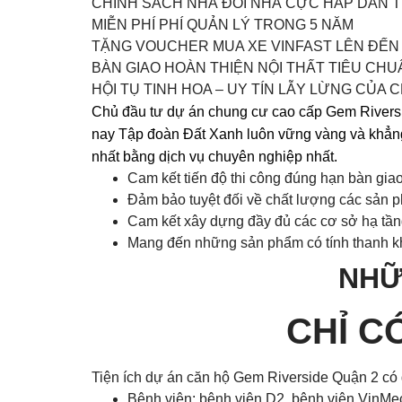
CHÍNH SÁCH NHÀ ĐỔI NHÀ CỰC HẤP DẪN 
MIỄN PHÍ PHÍ QUẢN LÝ TRONG 5 NĂM
TẶNG VOUCHER MUA XE VINFAST LÊN ĐẾN
BÀN GIAO HOÀN THIỆN NỘI THẤT TIÊU CHU
HỘI TỤ TINH HOA – UY TÍN LẪY LỪNG CỦA
Chủ đầu tư dự án chung cư cao cấp Gem Riversid
nay Tập đoàn Ðất Xanh luôn vững vàng và khẳng 
nhất bằng dịch vụ chuyên nghiệp nhất.
Cam kết tiến độ thi công đúng hạn bàn gia
Đảm bảo tuyệt đối về chất lượng các sản
Cam kết xây dựng đầy đủ các cơ sở hạ tầng
Mang đến những sản phẩm có tính thanh khoả
NHỮ
CHỈ C
Tiện ích dự án căn hộ Gem Riverside Quận 2 có 
Bệnh viện: bệnh viện D2, bệnh viện VinMe