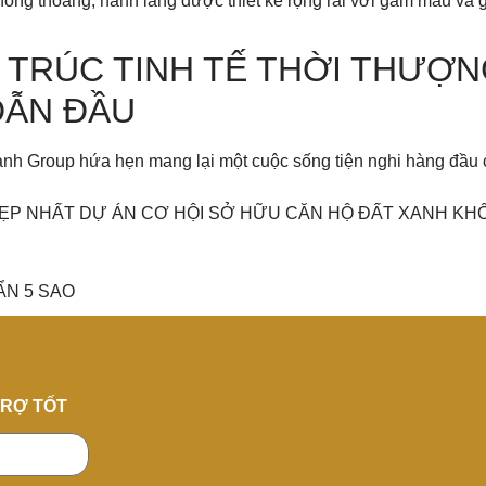
ông thoáng, hành lang được thiết kế rộng rãi với gam màu và g
TRÚC TINH TẾ THỜI THƯỢN
DẪN ĐẦU
h Group hứa hẹn mang lại một cuộc sống tiện nghi hàng đầu ch
Í ĐẸP NHẤT DỰ ÁN CƠ HỘI SỞ HỮU CĂN HỘ ĐẤT XANH K
ẨN 5 SAO
TRỢ TỐT