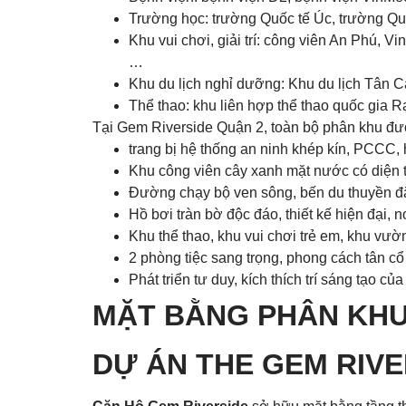
Trường học: trường Quốc tế Úc, trường Qu
Khu vui chơi, giải trí: công viên An Phú, 
…
Khu du lịch nghỉ dưỡng: Khu du lịch Tân C
Thể thao: khu liên hợp thể thao quốc gia R
Tại Gem Riverside Quận 2, toàn bộ phân khu được
trang bị hệ thống an ninh khép kín, PCCC,
Khu công viên cây xanh mặt nước có diện t
Đường chạy bộ ven sông, bến du thuyền đ
Hồ bơi tràn bờ độc đáo, thiết kế hiện đại, 
Khu thể thao, khu vui chơi trẻ em, khu vư
2 phòng tiệc sang trọng, phong cách tân cổ đ
Phát triển tư duy, kích thích trí sáng tạo củ
MẶT BẰNG PHÂN KHU
DỰ ÁN
THE GEM RIVE