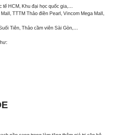
ốc tế HCM, Khu đại học quốc gia,…
on Mall, TTTM Thảo điền Pearl, Vincom Mega Mall,
h Suối Tiên, Thảo cầm viên Sài Gòn,…
như:
DE