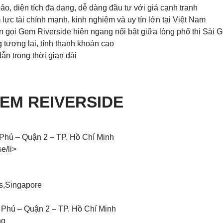
o, diện tích đa dạng, dễ dàng đầu tư với giá cạnh tranh
ực tài chính mạnh, kinh nghiệm và uy tín lớn tại Việt Nam
ên gọi Gem Riverside hiên ngang nổi bật giữa lòng phố thị Sài 
g tương lai, tính thanh khoản cao
ẫn trong thời gian dài
EM REIVERSIDE
hú – Quận 2 – TP. Hồ Chí Minh
e/li>
s,Singapore
hú – Quận 2 – TP. Hồ Chí Minh
ng