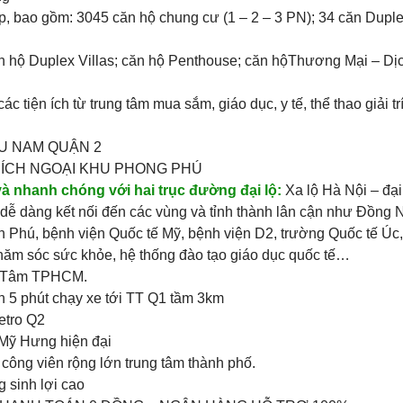
, bao gồm: 3045 căn hộ chung cư (1 – 2 – 3 PN); 34 căn Duple
n hộ Duplex Villas; căn hộ Penthouse; căn hộThương Mại – D
c tiện ích từ trung tâm mua sắm, giáo dục, y tế, thể thao giải t
HU NAM QUẬN 2
N ÍCH NGOẠI KHU PHONG PHÚ
và nhanh chóng với hai trục đường đại lộ:
Xa lộ Hà Nội – đại
ễ dàng kết nối đến các vùng và tỉnh thành lân cận như Đồng
 Phú, bệnh viện Quốc tế Mỹ, bệnh viện D2, trường Quốc tế Úc,
 chăm sóc sức khỏe, hệ thống đào tạo giáo dục quốc tế…
g Tâm TPHCM.
n 5 phút chạy xe tới TT Q1 tầm 3km
etro Q2
 Mỹ Hưng hiện đại
công viên rộng lớn trung tâm thành phố.
g sinh lợi cao