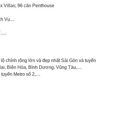
x Villas; 96 căn Penthouse
ịch Vụ…
rí….
 lộ chính rộng lớn và đẹp nhất Sài Gòn và tuyến
 Nai, Biên Hòa, Bình Dương, Vũng Tàu,…
 tuyến Metro số 2,…