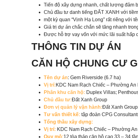
Tiến độ xây dựng nhanh, chất lượng đảm bả
Chủ đầu tư danh tiếng ĐẤT XANH với tiềm l
một kỳ quan “Vịnh Hạ Long” rất riêng với t
Giá trị dự án chắc chắn sẽ tăng nhanh tron
Được hỗ trợ vay vốn với mức lãi suất hấp d
THÔNG TIN DỰ ÁN
CĂN HỘ CHUNG CƯ G
Tên dự án
: Gem Riverside (6.7 ha)
Vị trí:
KDC Nam Rạch Chiếc – Phường An P
Phân khu căn hộ:
Duplex Villas; Penthous
Chủ đầu tư:
Đất Xanh Group
Đơn vị quản lý vận hành:
Đất Xanh Group
Tư vấn thiết kế:
tập đoàn CPG Consultant
Tổng thầu xây dựng:
Vị trí:
KDC Nam Rạch Chiếc – Phường An P
Quy mô:
12 tòa tháp căn hộ cao 33 – 34 tầ