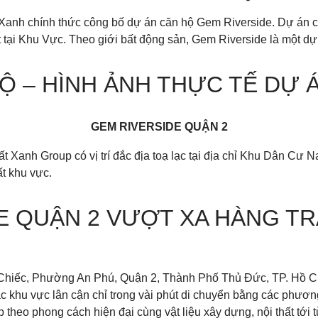
Xanh chính thức công bố dự án căn hộ Gem Riverside. Dự án c
 tại Khu Vực. Theo giới bất động sản, Gem Riverside là một dự
ĐỘ – HÌNH ẢNH THỰC TẾ DỰ Á
GEM RIVERSIDE QUẬN 2
t Xanh Group có vị trí đắc địa toạ lạc tại địa chỉ Khu Dân C
t khu vực.
E QUẬN 2 VƯỢT XA HÀNG T
Chiếc, Phường An Phú, Quận 2, Thành Phố Thủ Đức, TP. Hồ Chí
ác khu vực lân cận chỉ trong vài phút di chuyển bằng các phương
theo phong cách hiện đại cùng vật liệu xây dựng, nội thất tới từ