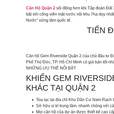
Căn Hộ Quận 2
sôi động hơn khi Tập đoàn Đất 
bật với công viên mặt nước nội khu 7ha duy nhất
Nước” xứng tầm quốc tế.
TIẾN 
Căn hộ Gem Riverside Quận 2 của chủ đầu tư Đấ
Phố Thủ Đức, TP. Hồ Chí Minh có giá bán tốt nhấ
NHỮNG ƯU THẾ NỔI BẬT
KHIẾN GEM RIVERSID
KHÁC TẠI QUẬN 2
Toạ lạc tại địa chỉ Khu Dân Cư Nam Rạch 
Sở hữu vị trí trung tâm, nhanh chóng với c
Mọi căn hộ của dự án được thiết kế cao cấp 