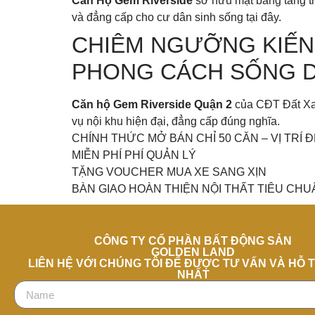
Căn Hộ Gem Riverside
sở hữu mặt bằng tầng th
và đẳng cấp cho cư dân sinh sống tại đây.
CHIÊM NGƯỠNG KIẾN 
PHONG CÁCH SỐNG 
Căn hộ Gem Riverside Quận 2
của CĐT Đất Xan
vụ nội khu hiện đại, đẳng cấp đúng nghĩa.
CHÍNH THỨC MỞ BÁN CHỈ 50 CĂN – VỊ TR
MIỄN PHÍ PHÍ QUẢN LÝ
TẶNG VOUCHER MUA XE SANG XỊN
BÀN GIAO HOÀN THIỆN NỘI THẤT TIÊU CHU
CÔNG TY CỔ PHẦN BẤT ĐỘNG SẢN
GOLDEN LAND
LIÊN HỆ VỚI CHÚNG TÔI ĐỂ ĐƯỢC TƯ VẤN VÀ HỖ 
NHẤT