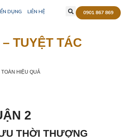
ỂN DỤNG
LIÊN HỆ
0901 867 869
 – TUYỆT TÁC
 TOÀN HIỆU QUẢ
UẬN 2
ƯU THỜI THƯỢNG