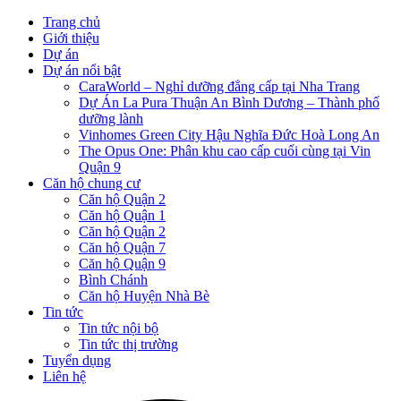
Trang chủ
Giới thiệu
Dự án
Dự án nổi bật
CaraWorld – Nghỉ dưỡng đẳng cấp tại Nha Trang
Dự Án La Pura Thuận An Bình Dương – Thành phố
dưỡng lành
Vinhomes Green City Hậu Nghĩa Đức Hoà Long An
The Opus One: Phân khu cao cấp cuối cùng tại Vin
Quận 9
Căn hộ chung cư
Căn hộ Quận 2
Căn hộ Quận 1
Căn hộ Quận 2
Căn hộ Quận 7
Căn hộ Quận 9
Bình Chánh
Căn hộ Huyện Nhà Bè
Tin tức
Tin tức nội bộ
Tin tức thị trường
Tuyển dụng
Liên hệ