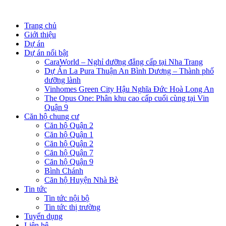
Chuyển
đến
Trang chủ
nội
Giới thiệu
dung
Dự án
Dự án nổi bật
CaraWorld – Nghỉ dưỡng đẳng cấp tại Nha Trang
Dự Án La Pura Thuận An Bình Dương – Thành phố
dưỡng lành
Vinhomes Green City Hậu Nghĩa Đức Hoà Long An
The Opus One: Phân khu cao cấp cuối cùng tại Vin
Quận 9
Căn hộ chung cư
Căn hộ Quận 2
Căn hộ Quận 1
Căn hộ Quận 2
Căn hộ Quận 7
Căn hộ Quận 9
Bình Chánh
Căn hộ Huyện Nhà Bè
Tin tức
Tin tức nội bộ
Tin tức thị trường
Tuyển dụng
Liên hệ