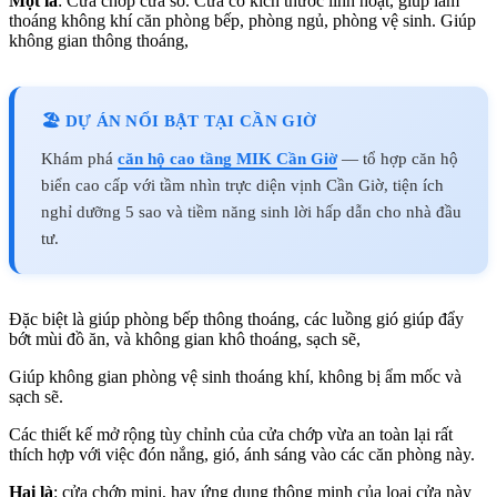
Một là
: Cửa chớp cửa sổ. Cửa có kích thước linh hoạt, giúp làm
thoáng không khí căn phòng bếp, phòng ngủ, phòng vệ sinh. Giúp
không gian thông thoáng,
🏖️ DỰ ÁN NỔI BẬT TẠI CẦN GIỜ
Khám phá
căn hộ cao tầng MIK Cần Giờ
— tổ hợp căn hộ
biển cao cấp với tầm nhìn trực diện vịnh Cần Giờ, tiện ích
nghỉ dưỡng 5 sao và tiềm năng sinh lời hấp dẫn cho nhà đầu
tư.
Đặc biệt là giúp phòng bếp thông thoáng, các luồng gió giúp đẩy
bớt mùi đồ ăn, và không gian khô thoáng, sạch sẽ,
Giúp không gian phòng vệ sinh thoáng khí, không bị ẩm mốc và
sạch sẽ.
Các thiết kế mở rộng tùy chỉnh của cửa chớp vừa an toàn lại rất
thích hợp với việc đón nắng, gió, ánh sáng vào các căn phòng này.
Hai là
: cửa chớp mini, hay ứng dụng thông minh của loại cửa này