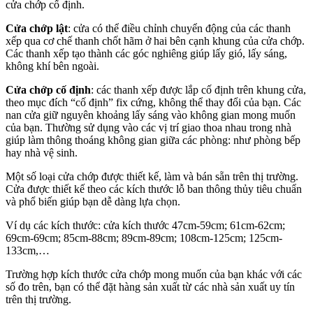
cửa chớp cố định.
Cửa chớp lật
: cửa có thể điều chỉnh chuyển động của các thanh
xếp qua cơ chế thanh chốt hãm ở hai bên cạnh khung của cửa chớp.
Các thanh xếp tạo thành các góc nghiêng giúp lấy gió, lấy sáng,
không khí bên ngoài.
Cửa chớp cố định
: các thanh xếp được lắp cố định trên khung cửa,
theo mục đích “cố định” fix cứng, không thể thay đổi của bạn. Các
nan cửa giữ nguyên khoảng lấy sáng vào không gian mong muốn
của bạn. Thường sử dụng vào các vị trí giao thoa nhau trong nhà
giúp làm thông thoáng không gian giữa các phòng: như phòng bếp
hay nhà vệ sinh.
Một số loại cửa chớp được thiết kế, làm và bán sẵn trên thị trường.
Cửa được thiết kế theo các kích thước lỗ ban thông thủy tiêu chuẩn
và phổ biến giúp bạn dễ dàng lựa chọn.
Ví dụ các kích thước: cửa kích thước 47cm-59cm; 61cm-62cm;
69cm-69cm; 85cm-88cm; 89cm-89cm; 108cm-125cm; 125cm-
133cm,…
Trường hợp kích thước cửa chớp mong muốn của bạn khác với các
số đo trên, bạn có thể đặt hàng sản xuất từ các nhà sản xuất uy tín
trên thị trường.