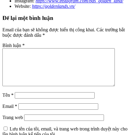
Instagram:
https://www.instagram.com/bds_golden_land/
Website:
https://goldenlands.vn/
Để lại một bình luận
Email của bạn sẽ không được hiển thị công khai.
Các trường bắt
buộc được đánh dấu
*
Bình luận
*
Tên
*
Email
*
Trang web
Lưu tên của tôi, email, và trang web trong trình duyệt này cho
lần bình luận kế tiếp của tôi.