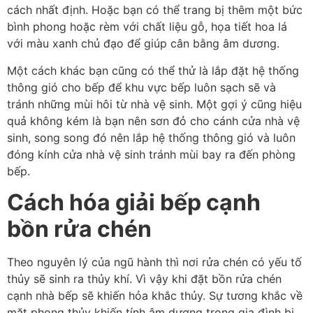
cách nhất định. Hoặc bạn có thể trang bị thêm một bức
bình phong hoặc rèm với chất liệu gỗ, họa tiết hoa lá
với màu xanh chủ đạo để giúp cân bằng âm dương.
Một cách khác bạn cũng có thể thử là lắp đặt hệ thống
thông gió cho bếp để khu vực bếp luôn sạch sẽ và
tránh những mùi hôi từ nhà vệ sinh. Một gợi ý cũng hiệu
quả không kém là bạn nên sơn đỏ cho cánh cửa nhà vệ
sinh, song song đó nên lắp hệ thống thông gió và luôn
đóng kính cửa nhà vệ sinh tránh mùi bay ra đến phòng
bếp.
Cách hóa giải bếp cạnh
bồn rửa chén
Theo nguyên lý của ngũ hành thì nơi rửa chén có yếu tố
thủy sẽ sinh ra thủy khí. Vì vậy khi đặt bồn rửa chén
cạnh nhà bếp sẽ khiến hỏa khắc thủy. Sự tương khắc về
mặt phong thủy khiến tính âm dương trong gia đình bị