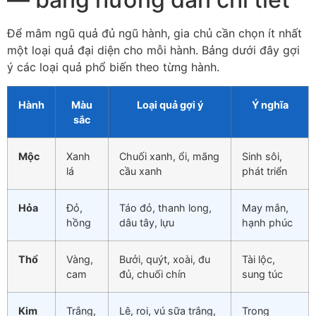
Để mâm ngũ quả đủ ngũ hành, gia chủ cần chọn ít nhất
một loại quả đại diện cho mỗi hành. Bảng dưới đây gợi
ý các loại quả phổ biến theo từng hành.
Hành
Màu
Loại quả gợi ý
Ý nghĩa
sắc
Mộc
Xanh
Chuối xanh, ổi, mãng
Sinh sôi,
lá
cầu xanh
phát triển
Hỏa
Đỏ,
Táo đỏ, thanh long,
May mắn,
hồng
dâu tây, lựu
hạnh phúc
Thổ
Vàng,
Bưởi, quýt, xoài, đu
Tài lộc,
cam
đủ, chuối chín
sung túc
Kim
Trắng,
Lê, roi, vú sữa trắng,
Trong