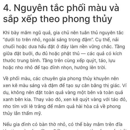
4. Nguyên tắc phối màu và
sắp xếp theo phong thủy
Khi bày mâm ngũ quả, gia chủ nên tuân thủ nguyên tắc
“dưới to trên nhỏ, ngoài sáng trong đậm”. Cụ thể, nải
chuối hoặc dưa hấu đặt ở đáy làm nền vững chắc. Tầng
giữa đặt bưởi, đu đủ hoặc phật thủ — các quả có kích
thước trung bình. Tầng trên cùng xếp quýt, táo, lựu
hoặc nho nhỏ để tạo đỉnh nhọn, hướng lên trời.
Về phối màu, các chuyên gia phong thủy khuyên nên
xen kẽ màu sáng và đậm để tạo sự cân bằng thị giác. Ví
dụ, không nên đặt toàn quả vàng một bên và toàn quả
xanh bên kia. Thay vào đó, xen kẽ quýt vàng với táo đỏ,
nho tím với lê trắng để mâm quả hài hòa cả về phong
thủy lẫn thẩm mỹ.
Nếu gia đình có bàn thờ nhỏ, có thể bày mâm trên đĩa