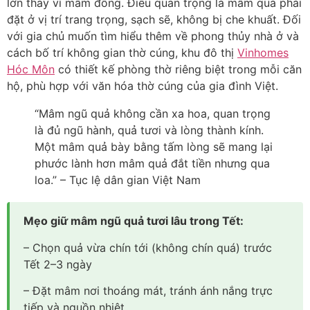
lớn thay vì mâm đồng. Điều quan trọng là mâm quả phải
đặt ở vị trí trang trọng, sạch sẽ, không bị che khuất. Đối
với gia chủ muốn tìm hiểu thêm về phong thủy nhà ở và
cách bố trí không gian thờ cúng, khu đô thị
Vinhomes
Hóc Môn
có thiết kế phòng thờ riêng biệt trong mỗi căn
hộ, phù hợp với văn hóa thờ cúng của gia đình Việt.
“Mâm ngũ quả không cần xa hoa, quan trọng
là đủ ngũ hành, quả tươi và lòng thành kính.
Một mâm quả bày bằng tấm lòng sẽ mang lại
phước lành hơn mâm quả đắt tiền nhưng qua
loa.” – Tục lệ dân gian Việt Nam
Mẹo giữ mâm ngũ quả tươi lâu trong Tết:
– Chọn quả vừa chín tới (không chín quá) trước
Tết 2–3 ngày
– Đặt mâm nơi thoáng mát, tránh ánh nắng trực
tiếp và nguồn nhiệt