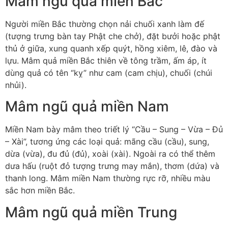
Mâm ngũ quả miền Bắc
Người miền Bắc thường chọn nải chuối xanh làm đế
(tượng trưng bàn tay Phật che chở), đặt bưởi hoặc phật
thủ ở giữa, xung quanh xếp quýt, hồng xiêm, lê, đào và
lựu. Mâm quả miền Bắc thiên về tông trầm, ấm áp, ít
dùng quả có tên “kỵ” như cam (cam chịu), chuối (chúi
nhủi).
Mâm ngũ quả miền Nam
Miền Nam bày mâm theo triết lý “Cầu – Sung – Vừa – Đủ
– Xài”, tương ứng các loại quả: mãng cầu (cầu), sung,
dừa (vừa), đu đủ (đủ), xoài (xài). Ngoài ra có thể thêm
dưa hấu (ruột đỏ tượng trưng may mắn), thơm (dứa) và
thanh long. Mâm miền Nam thường rực rỡ, nhiều màu
sắc hơn miền Bắc.
Mâm ngũ quả miền Trung