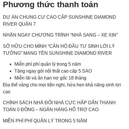
Phương thức thanh toán
DỰ ÁN CHUNG CƯ CAO CẤP SUNSHINE DIAMOND
RIVER QUẬN 7
NHẬN NGAY CHƯƠNG TRÌNH “NHÀ SANG – XE XỊN”
SỞ HỮU CHO MÌNH “CĂN HỘ ĐẦU TƯ SINH LỜI LÝ
TƯỞNG” MANG TÊN SUNSHINE DIAMOND RIVER
Miễn phí phí quản lý trong 5 năm
Tặng ngay gói nội thất cao cấp 5 SAO
Miễn lãi và ân hạn nợ gốc 18 tháng
Địa thế vàng cho mọi tiện nghi, hứa hẹn khả năng sinh lợi
cao
CHÍNH SÁCH NHÀ ĐỔI NHÀ CỰC HẤP DẪN THANH
TOÁN 0 ĐỒNG – NGÂN HÀNG HỖ TRỢ CAO
MIỄN PHÍ PHÍ QUẢN LÝ TRONG 5 NĂM