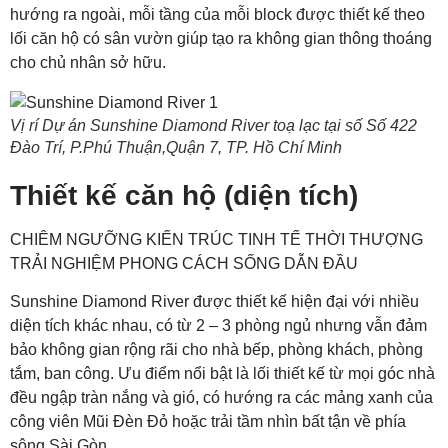
hướng ra ngoài, mỗi tầng của mỗi block được thiết kế theo
lối căn hộ có sân vườn giúp tạo ra không gian thông thoáng
cho chủ nhân sở hữu.
Vị rí Dự án Sunshine Diamond River toạ lạc tại số Số 422
Đào Trí, P.Phú Thuận,Quận 7, TP. Hồ Chí Minh
Thiết kế căn hộ (diện tích)
CHIÊM NGƯỠNG KIẾN TRÚC TINH TẾ THỜI THƯỢNG
TRẢI NGHIỆM PHONG CÁCH SỐNG DẪN ĐẦU
Sunshine Diamond River được thiết kế hiện đại với nhiều
diện tích khác nhau, có từ 2 – 3 phòng ngủ nhưng vẫn đảm
bảo không gian rộng rãi cho nhà bếp, phòng khách, phòng
tắm, ban công. Ưu điểm nổi bật là lối thiết kế từ mọi góc nhà
đều ngập tràn nắng và gió, có hướng ra các mảng xanh của
công viên Mũi Đèn Đỏ hoặc trải tầm nhìn bất tận về phía
sông Sài Gòn.