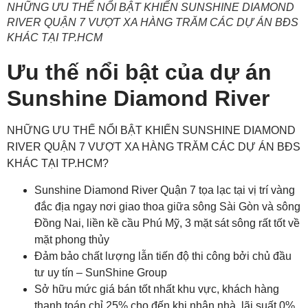
NHỮNG ƯU THẾ NỔI BẬT KHIẾN SUNSHINE DIAMOND
RIVER QUẬN 7 VƯỢT XA HÀNG TRĂM CÁC DỰ ÁN BĐS
KHÁC TẠI TP.HCM
Ưu thế nổi bật của dự án
Sunshine Diamond River
NHỮNG ƯU THẾ NỔI BẬT KHIẾN SUNSHINE DIAMOND
RIVER QUẬN 7 VƯỢT XA HÀNG TRĂM CÁC DỰ ÁN BĐS
KHÁC TẠI TP.HCM?
Sunshine Diamond River Quận 7 tọa lạc tại vị trí vàng
đắc địa ngay nơi giao thoa giữa sông Sài Gòn và sông
Đồng Nai, liền kề cầu Phú Mỹ, 3 mặt sát sông rất tốt về
mặt phong thủy
Đảm bảo chất lượng lẫn tiến độ thi công bởi chủ đầu
tư uy tín – SunShine Group
Sở hữu mức giá bán tốt nhất khu vực, khách hàng
thanh toán chỉ 25% cho đến khi nhận nhà, lãi suất 0%