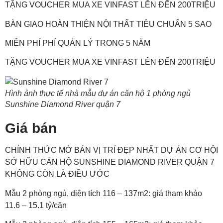
TẶNG VOUCHER MUA XE VINFAST LÊN ĐẾN 200TRIỆU
BÀN GIAO HOÀN THIỆN NỘI THẤT TIÊU CHUẨN 5 SAO
MIỄN PHÍ PHÍ QUẢN LÝ TRONG 5 NĂM
TẶNG VOUCHER MUA XE VINFAST LÊN ĐẾN 200TRIỆU
Hình ảnh thực tế nhà mẫu dự án căn hộ 1 phòng ngủ
Sunshine Diamond River quận 7
Giá bán
CHÍNH THỨC MỞ BÁN VỊ TRÍ ĐẸP NHẤT DỰ ÁN CƠ HỘI
SỞ HỮU CĂN HỘ SUNSHINE DIAMOND RIVER QUẬN 7
KHÔNG CÒN LÀ ĐIỀU ƯỚC
Mẫu 2 phòng ngủ, diện tích 116 – 137m2: giá tham khảo
11.6 – 15.1 tỷ/căn