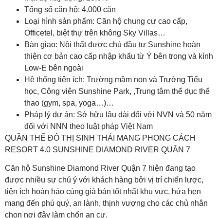
Tổng số căn hộ: 4.000 căn
Loại hình sản phẩm: Căn hộ chung cư cao cấp,
Officetel, biệt thự trên không Sky Villas…
Bàn giao: Nội thất được chủ đầu tư Sunshine hoàn
thiện cơ bản cao cấp nhập khẩu từ Ý bên trong và kính
Low-E bên ngoài
Hệ thống tiện ích: Trường mầm non và Trường Tiểu
học, Công viên Sunshine Park, ,Trung tâm thể dục thể
thao (gym, spa, yoga…)…
Pháp lý dự án: Sở hữu lâu dài đối với NVN và 50 năm
đối với NNN theo luật pháp Việt Nam
QUẦN THỂ ĐÔ THỊ SINH THÁI MANG PHONG CÁCH
RESORT 4.0 SUNSHINE DIAMOND RIVER QUẬN 7
Căn hộ Sunshine Diamond River Quận 7 hiện đang tạo
được nhiều sự chú ý với khách hàng bởi vị trí chiến lược,
tiện ích hoàn hảo cùng giá bán tốt nhất khu vực, hứa hẹn
mang đến phú quý, an lành, thịnh vượng cho các chủ nhân
chọn nơi đây làm chốn an cư.