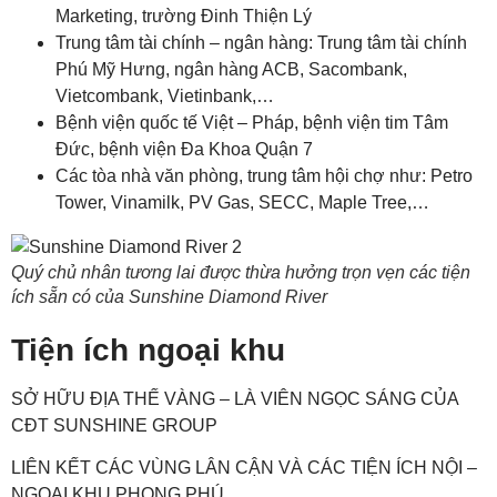
Marketing, trường Đinh Thiện Lý
Trung tâm tài chính – ngân hàng: Trung tâm tài chính
Phú Mỹ Hưng, ngân hàng ACB, Sacombank,
Vietcombank, Vietinbank,…
Bệnh viện quốc tế Việt – Pháp, bệnh viện tim Tâm
Đức, bệnh viện Đa Khoa Quận 7
Các tòa nhà văn phòng, trung tâm hội chợ như: Petro
Tower, Vinamilk, PV Gas, SECC, Maple Tree,…
Quý chủ nhân tương lai được thừa hưởng trọn vẹn các tiện
ích sẵn có của Sunshine Diamond River
Tiện ích ngoại khu
SỞ HỮU ĐỊA THẾ VÀNG – LÀ VIÊN NGỌC SÁNG CỦA
CĐT SUNSHINE GROUP
LIÊN KẾT CÁC VÙNG LÂN CẬN VÀ CÁC TIỆN ÍCH NỘI –
NGOẠI KHU PHONG PHÚ