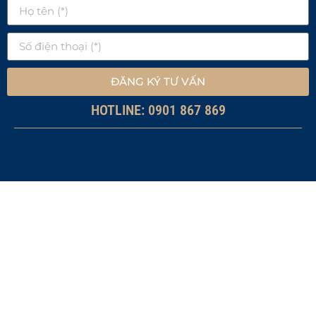
ĐĂNG KÝ TƯ VẤN
HOTLINE: 0901 867 869
+ Sự kết hợp hoàn hảo giữa
công năng sử dụng của căn hộ
truyền thống để ở và căn hộ
biển để nghỉ dưỡng
+ Vị trí ven biển Nha Trang
tuyệt đẹp, có bãi biển riêng,