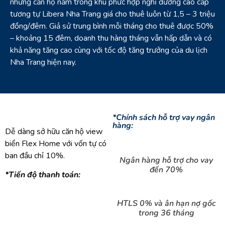
những căn hộ nằm trong khu phức hợp nghỉ dưỡng cao cấp
tương tự Libera Nha Trang giá cho thuê luôn từ 1,5 – 3 triệu
đồng/đêm. Giả sử trung bình mỗi tháng cho thuê được 50%
– khoảng 15 đêm, doanh thu hàng tháng vẫn hấp dẫn và có
khả năng tăng cao cùng với tốc độ tăng trưởng của du lịch
Nha Trang hiện nay.
*Chính sách hỗ trợ vay ngân
hàng:
Dễ dàng sở hữu căn hộ view
biển Flex Home với vốn tự có
ban đầu chỉ 10%.
Ngân hàng hỗ trợ cho vay
đến 70%
*Tiến độ thanh toán:
HTLS 0% và ân hạn nợ gốc
trong 36 tháng