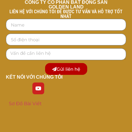
CÔNG TY CỔ PHẦN BẤT ĐỘNG SẢN
GOLDEN LAND
LIÊN HỆ VỚI CHÚNG TÔI ĐỂ ĐƯỢC TƯ VẤN VÀ HỖ TRỢ TỐT
NHẤT
Gửi liên hệ
KẾT NỐI VỚI CHÚNG TÔI
Sơ Đồ Bài Viết