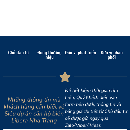
Chủ đầu tư
Đồng thương
Đơn vị phát triển
Đơn vị phân
hiệu
phối
Để tiết kiệm thời gian tìm
hiểu, Quý Khách điền vào
Những thông tin mà
form bên dưới, thông tin và
khách hàng cần biết về
bảng giá chi tiết từ Chủ đầu tư
Siêu dự án căn hộ biển
sẽ được gửi ngay qua
Libera Nha Trang
Zalo/Viber/iMess