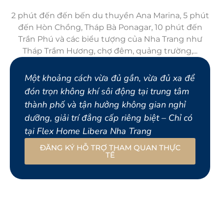
2 phút đến đến bến du thuyền Ana Marina, 5 phút
đến Hòn Chồng, Tháp Bà Ponagar, 10 phút đến
Trần Phú và các biểu tượng của Nha Trang như
Tháp Trầm Hương, chợ đêm, quảng trường,...
Một khoảng cách vừa đủ gần, vừa đủ xa để
đón trọn không khí sôi động tại trung tâm
thành phố và tận hưởng không gian nghỉ
dưỡng, giải trí đẳng cấp riêng biệt – Chỉ có
tại Flex Home Libera Nha Trang
ĐĂNG KÝ HỖ TRỢ THAM QUAN THỰC
TẾ