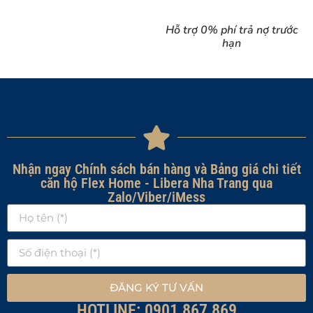
Hỗ trợ 0% phí trả nợ trước
hạn
Nhận ngay Chính sách bán hàng và Bảng giá chi tiết
căn hộ Flex Home - Libera Nha Trang qua
Zalo/Viber/iMess
ĐĂNG KÝ TƯ VẤN
HOTLINE: 0901 867 869