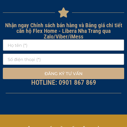
Nhận ngay Chính sách bán hàng và Bảng giá chi tiết
căn hộ Flex Home - Libera Nha Trang qua
Zalo/Viber/iMess
ĐĂNG KÝ TƯ VẤN
HOTLINE: 0901 867 869