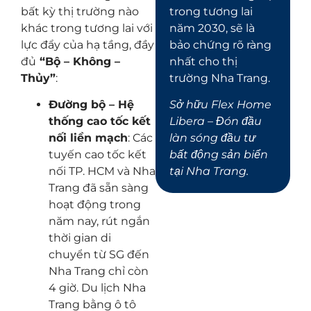
bất kỳ thị trường nào
trong tương lai
khác trong tương lai với
năm 2030, sẽ là
lực đẩy của hạ tầng, đầy
bảo chứng rõ ràng
đủ
“Bộ – Không –
nhất cho thị
Thủy”
:
trường Nha Trang.
Đường bộ – Hệ
Sở hữu Flex Home
thống cao tốc kết
Libera – Đón đầu
nối liền mạch
: Các
làn sóng đầu tư
tuyến cao tốc kết
bất động sản biển
nối TP. HCM và Nha
tại Nha Trang.
Trang đã sẵn sàng
hoạt động trong
năm nay, rút ngắn
thời gian di
chuyển từ SG đến
Nha Trang chỉ còn
4 giờ. Du lịch Nha
Trang bằng ô tô