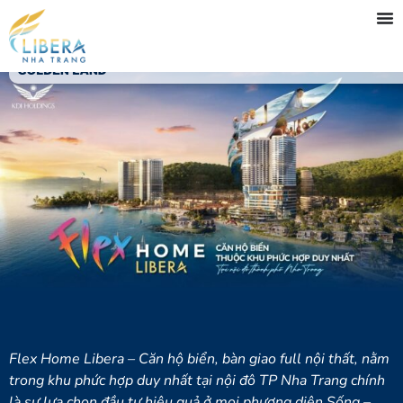
TRANG CHỦ
GIỚI THIỆU
DỰ ÁN NỔI BẬT
CĂN HỘ CHUNG CƯ
TIN TỨC
TUYỂN DỤNG
LIÊN HỆ
Flex Home Libera – Căn hộ biển, bàn giao full nội thất, nằm
trong khu phức hợp duy nhất tại nội đô TP Nha Trang
chính
là sự lựa chọn đầu tư hiệu quả ở mọi phương diện Sống –