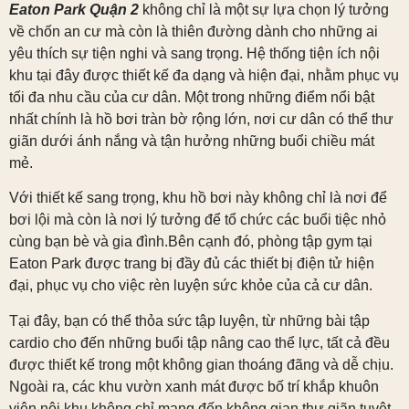
Eaton Park Quận 2
không chỉ là một sự lựa chọn lý tưởng
về chốn an cư mà còn là thiên đường dành cho những ai
yêu thích sự tiện nghi và sang trọng.
Hệ thống tiện ích nội
khu tại đây được thiết kế đa dạng và hiện đại, nhằm phục vụ
tối đa nhu cầu của cư dân. Một trong những điểm nổi bật
nhất chính là hồ bơi tràn bờ rộng lớn, nơi cư dân có thể thư
giãn dưới ánh nắng và tận hưởng những buổi chiều mát
mẻ.
Với thiết kế sang trọng, khu hồ bơi này không chỉ là nơi để
bơi lội mà còn là nơi lý tưởng để tổ chức các buổi tiệc nhỏ
cùng bạn bè và gia đình.Bên cạnh đó, phòng tập gym tại
Eaton Park được trang bị đầy đủ các thiết bị điện tử hiện
đại, phục vụ cho việc rèn luyện sức khỏe của cả cư dân.
Tại đây, bạn có thể thỏa sức tập luyện, từ những bài tập
cardio cho đến những buổi tập nâng cao thể lực, tất cả đều
được thiết kế trong một không gian thoáng đãng và dễ chịu.
Ngoài ra, các khu vườn xanh mát được bố trí khắp khuôn
viên nội khu không chỉ mang đến không gian thư giãn tuyệt