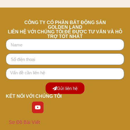
CÔNG TY CỔ PHẦN BẤT ĐỘNG SẢN
GOLDEN LAND
LIÊN HỆ VỚI CHÚNG TÔI ĐỂ ĐƯỢC TƯ VẤN VÀ HỖ
TRỢ TỐT NHẤT
Gửi liên hệ
KẾT NỐI VỚI CHÚNG TÔI
Sơ Đồ Bài Viết