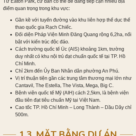
Từ Eaton Park, cư dân có thể dễ dàng tiếp cận nhiều địa
điểm quan trọng trong khu vực:
Gần kề với tuyến đường vào khu liên hợp thể dục thể
thao quốc gia Rạch Chiếc.
Đối diện Pháp Viện Minh Đăng Quang rộng 6,2ha, nổi
bật với kiến trúc độc đáo.
Cách trường quốc tế Úc (AIS) khoảng 1km, trường
duy nhất có khu nội trú đạt chuẩn quốc tế tại TP. Hồ
Chí Minh.
Chỉ 2km đến Ủy Ban Nhân dân phường An Phú.
Vị trí thuận tiện gần các trung tâm thương mại lớn như
Cantavil, The Estella, The Vista, Mega, Big C.
Bệnh viện quốc tế Mỹ (AIH) cách 2,5km, là bệnh viện
đầu tiên đạt tiêu chuẩn Mỹ tại Việt Nam.
Cao tốc TP. Hồ Chí Minh – Long Thành – Dầu Dây chỉ
500m.
1.3. MẶT BẰNG DỰ ÁN