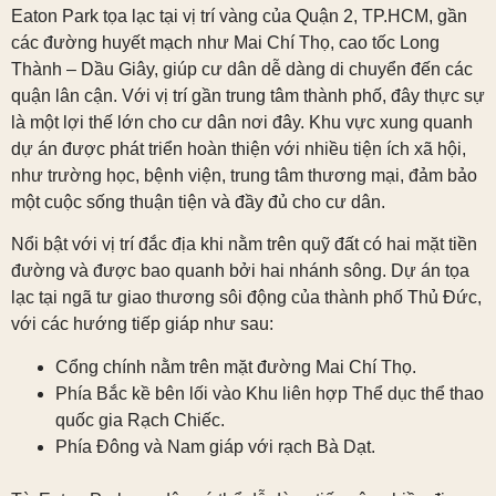
Eaton Park tọa lạc tại vị trí vàng của Quận 2, TP.HCM, gần
các đường huyết mạch như Mai Chí Thọ, cao tốc Long
Thành – Dầu Giây, giúp cư dân dễ dàng di chuyển đến các
quận lân cận. Với vị trí gần trung tâm thành phố, đây thực sự
là một lợi thế lớn cho cư dân nơi đây. Khu vực xung quanh
dự án được phát triển hoàn thiện với nhiều tiện ích xã hội,
như trường học, bệnh viện, trung tâm thương mại, đảm bảo
một cuộc sống thuận tiện và đầy đủ cho cư dân.
Nổi bật với vị trí đắc địa khi nằm trên quỹ đất có hai mặt tiền
đường và được bao quanh bởi hai nhánh sông. Dự án tọa
lạc tại ngã tư giao thương sôi động của thành phố Thủ Đức,
với các hướng tiếp giáp như sau:
Cổng chính nằm trên mặt đường Mai Chí Thọ.
Phía Bắc kề bên lối vào Khu liên hợp Thể dục thể thao
quốc gia Rạch Chiếc.
Phía Đông và Nam giáp với rạch Bà Dạt.